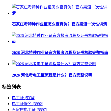
石家庄考特种作业证怎么查真伪？官方渠道一次性讲清
2026 河北特种作业证官方报考流程及证书核验完整指南
2026 河北考电工证流程是什么？官方完整说明
标签列表
电工证
(5334)
电工证报名
(3992)
石家庄电工证
(5597)