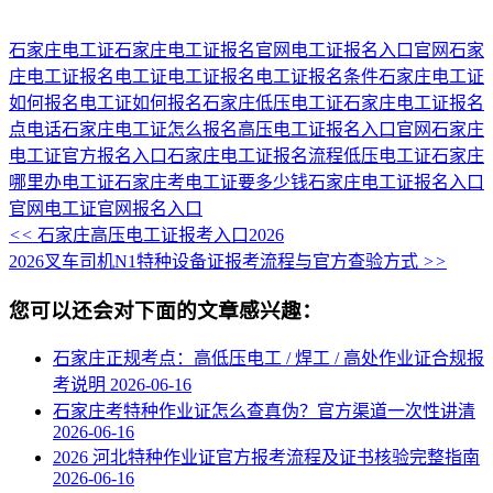
石家庄电工证
石家庄电工证报名官网
电工证报名入口官网
石家
庄电工证报名
电工证
电工证报名
电工证报名条件
石家庄电工证
如何报名
电工证如何报名
石家庄低压电工证
石家庄电工证报名
点电话
石家庄电工证怎么报名
高压电工证报名入口官网
石家庄
电工证官方报名入口
石家庄电工证报名流程
低压电工证
石家庄
哪里办电工证
石家庄考电工证要多少钱
石家庄电工证报名入口
官网
电工证官网报名入口
<<
石家庄高压电工证报考入口2026
2026叉车司机N1特种设备证报考流程与官方查验方式
>>
您可以还会对下面的文章感兴趣：
石家庄正规考点：高低压电工 / 焊工 / 高处作业证合规报
考说明
2026-06-16
石家庄考特种作业证怎么查真伪？官方渠道一次性讲清
2026-06-16
2026 河北特种作业证官方报考流程及证书核验完整指南
2026-06-16