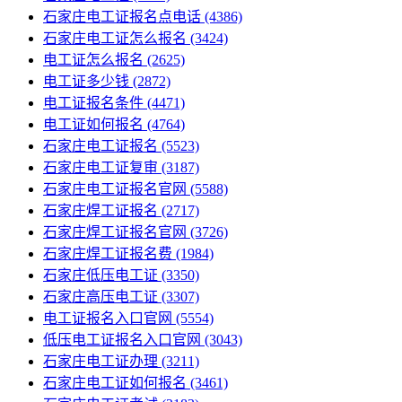
石家庄电工证报名点电话
(4386)
石家庄电工证怎么报名
(3424)
电工证怎么报名
(2625)
电工证多少钱
(2872)
电工证报名条件
(4471)
电工证如何报名
(4764)
石家庄电工证报名
(5523)
石家庄电工证复审
(3187)
石家庄电工证报名官网
(5588)
石家庄焊工证报名
(2717)
石家庄焊工证报名官网
(3726)
石家庄焊工证报名费
(1984)
石家庄低压电工证
(3350)
石家庄高压电工证
(3307)
电工证报名入口官网
(5554)
低压电工证报名入口官网
(3043)
石家庄电工证办理
(3211)
石家庄电工证如何报名
(3461)