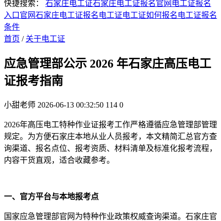
快捷搜索：
石家庄电工证
石家庄电工证报名官网
电工证报名
入口官网
石家庄电工证报名
电工证
电工证如何报名
电工证报名
条件
首页
/
关于电工证
应急管理部公示 2026 年石家庄高压电工
证报考指南
小甜老师
2026-06-13 00:32:50
114
0
2026年高压电工特种作业证报考工作严格遵循应急管理部管理
规定。为方便石家庄本地从业人员报考，本文精简汇总官方查
询渠道、报名点位、报考资质、材料清单及标准化报考流程，
内容干货直观，适合收藏参考。
一、官方平台与本地报考点
国家应急管理部官网为特种作业政策权威查询渠道。石家庄官