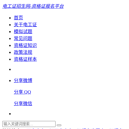
电工证招生网-资格证报名平台
首页
关于电工证
模拟试题
常见问题
资格证知识
政策法规
资格证样本
分享微博
分享 QQ
分享微信