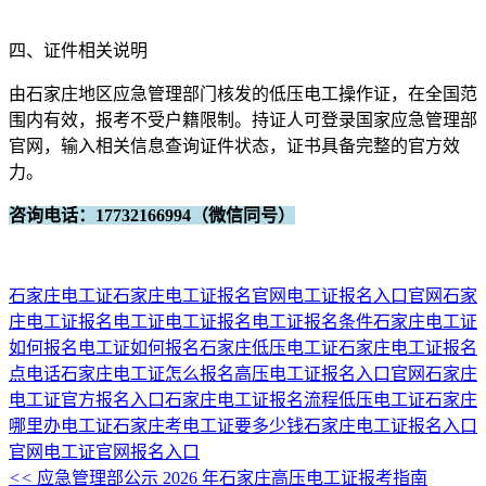
四、证件相关说明
由石家庄地区应急管理部门核发的低压电工操作证，在全国范
围内有效，报考不受户籍限制。持证人可登录国家应急管理部
官网，输入相关信息查询证件状态，证书具备完整的官方效
力。
咨询电话：17732166994（微信同号）
石家庄电工证
石家庄电工证报名官网
电工证报名入口官网
石家
庄电工证报名
电工证
电工证报名
电工证报名条件
石家庄电工证
如何报名
电工证如何报名
石家庄低压电工证
石家庄电工证报名
点电话
石家庄电工证怎么报名
高压电工证报名入口官网
石家庄
电工证官方报名入口
石家庄电工证报名流程
低压电工证
石家庄
哪里办电工证
石家庄考电工证要多少钱
石家庄电工证报名入口
官网
电工证官网报名入口
<<
应急管理部公示 2026 年石家庄高压电工证报考指南