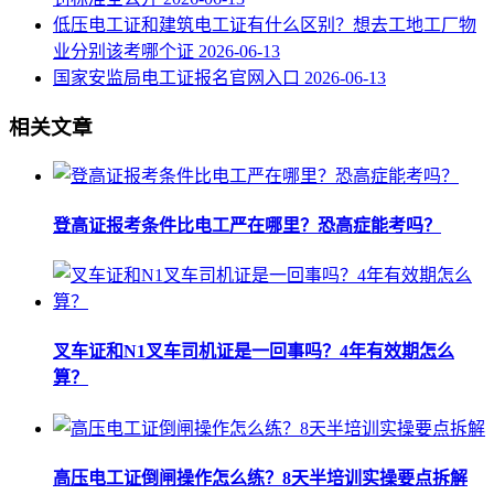
低压电工证和建筑电工证有什么区别？想去工地工厂物
业分别该考哪个证
2026-06-13
国家安监局电工证报名官网入口
2026-06-13
相关文章
登高证报考条件比电工严在哪里？恐高症能考吗？
叉车证和N1叉车司机证是一回事吗？4年有效期怎么
算？
高压电工证倒闸操作怎么练？8天半培训实操要点拆解