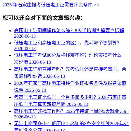
2026 年石家庄报考低压电工证需要什么条件
>>
您可以还会对下面的文章感兴趣：
高压电工证倒闸操作怎么练？8天半培训实操要点拆解
2026-06-13
低压电工证和高压电工证的区别，先考哪个更划算？
2026-06-13
低压电工证考试80分及格线难不难？理论实操考什么一
次说清
2026-06-13
高压电工证能直接考吗？先考低压还是直接考高压，两
条路线帮你选
2026-06-13
2026年石家庄高压电工特种作业证报名条件及报名渠道
说明
2026-06-13
考高压电工证比低压一个月多赚多少钱？2026石家庄高
压低压电工真实薪资差距
2026-06-13
高压电工证好找工作吗？2026年持证上岗的5大就业方向
2026-06-13
无证上岗罚多少？低压电工必知的8条安全红线2026年处
罚标准全公开
2026-06-13