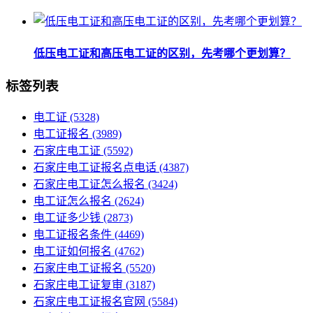
低压电工证和高压电工证的区别，先考哪个更划算？
标签列表
电工证
(5328)
电工证报名
(3989)
石家庄电工证
(5592)
石家庄电工证报名点电话
(4387)
石家庄电工证怎么报名
(3424)
电工证怎么报名
(2624)
电工证多少钱
(2873)
电工证报名条件
(4469)
电工证如何报名
(4762)
石家庄电工证报名
(5520)
石家庄电工证复审
(3187)
石家庄电工证报名官网
(5584)