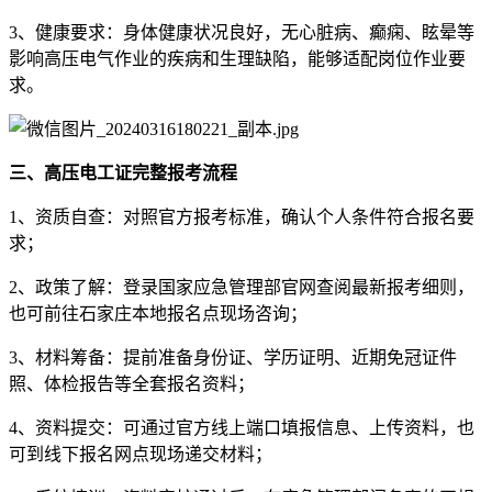
3、健康要求：身体健康状况良好，无心脏病、癫痫、眩晕等
影响高压电气作业的疾病和生理缺陷，能够适配岗位作业要
求。
三、高压电工证完整报考流程
1、资质自查：对照官方报考标准，确认个人条件符合报名要
求；
2、政策了解：登录国家应急管理部官网查阅最新报考细则，
也可前往石家庄本地报名点现场咨询；
3、材料筹备：提前准备身份证、学历证明、近期免冠证件
照、体检报告等全套报名资料；
4、资料提交：可通过官方线上端口填报信息、上传资料，也
可到线下报名网点现场递交材料；