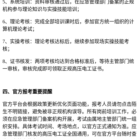
5、系统培训：资料审核通过后，在应急管理部门备案的正规
机构参与理论知识与实操技能培训；
6、理论考核：完成全部培训课时后，参加官方统一组织的计
算机理论考试；
7、实操考核：理论考核达标后，继续参加现场实操技能考
核；
8、证书核发：两项考核均达到合格标准后，等待主管部门统
一审核，审核完成即可领取正规高压电工证书。
四、官方报考重要提醒
官方平台会根据政策更新优化页面功能，报考人员请勿点击陌
生不明链接，避免被非正规机构误导。所有岗前培训工作，必
须在应急管理部门备案机构开展，考试由属地主管部门统一组
织安排。具体考试时间、考场地点，以官方正式通知为准。应
急管理部门核发的高压电工证全国通用，可在官方平台随时查