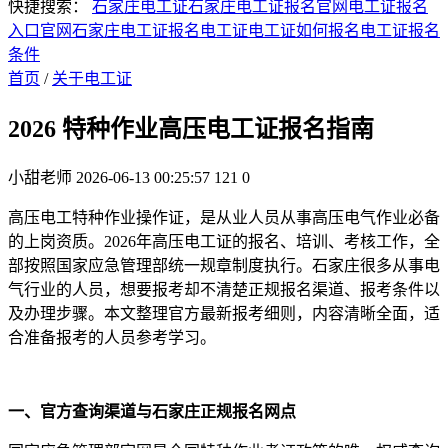
快捷搜索：
石家庄电工证
石家庄电工证报名官网
电工证报名
入口官网
石家庄电工证报名
电工证
电工证如何报名
电工证报名
条件
首页
/
关于电工证
2026 特种作业高压电工证报名指南
小甜老师
2026-06-13 00:25:57
121
0
高压电工特种作业操作证，是从业人员从事高压电气作业必备
的上岗资质。2026年高压电工证的报名、培训、考核工作，全
部按照国家应急管理部统一规章制度执行。石家庄很多从事电
气行业的人员，想要报考却不清楚正规报名渠道、报考条件以
及办理步骤。本文整理官方最新报考细则，内容清晰全面，适
合准备报考的人员参考学习。
一、官方查询渠道与石家庄正规报名网点