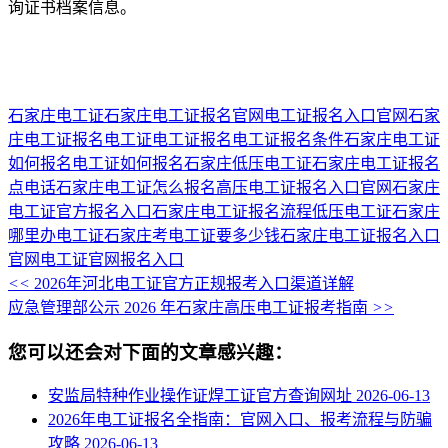
询证书档案信息。
石家庄电工证
石家庄电工证报名官网
电工证报名入口官网
石家
庄电工证报名
电工证
电工证报名
电工证报名条件
石家庄电工证
如何报名
电工证如何报名
石家庄低压电工证
石家庄电工证报名
点电话
石家庄电工证怎么报名
高压电工证报名入口官网
石家庄
电工证官方报名入口
石家庄电工证报名流程
低压电工证
石家庄
哪里办电工证
石家庄考电工证要多少钱
石家庄电工证报名入口
官网
电工证官网报名入口
<<
2026年河北电工证官方正规报考入口渠道详解
应急管理部公示 2026 年石家庄高压电工证报考指南
>>
您可以还会对下面的文章感兴趣：
安监局特种作业操作证焊工证官方查询网址
2026-06-13
2026年电工证报名全指南：官网入口、报考流程与防骗
攻略
2026-06-13