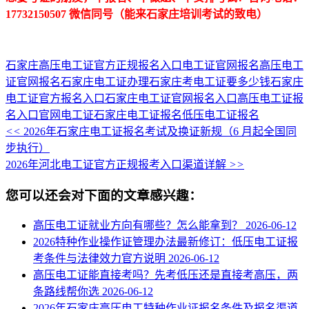
17732150507 微信同号（能来石家庄培训考试的致电）
石家庄高压电工证官方正规报名入口
电工证官网报名
高压电工
证官网报名
石家庄电工证办理
石家庄考电工证要多少钱
石家庄
电工证官方报名入口
石家庄电工证官网报名入口
高压电工证报
名入口官网
电工证石家庄电工证报名
低压电工证报名
<<
2026年石家庄电工证报名考试及换证新规（6 月起全国同
步执行）
2026年河北电工证官方正规报考入口渠道详解
>>
您可以还会对下面的文章感兴趣：
高压电工证就业方向有哪些？怎么能拿到？
2026-06-12
2026特种作业操作证管理办法最新修订：低压电工证报
考条件与法律效力官方说明
2026-06-12
高压电工证能直接考吗？先考低压还是直接考高压，两
条路线帮你选
2026-06-12
2026年石家庄高压电工特种作业证报名条件及报名渠道