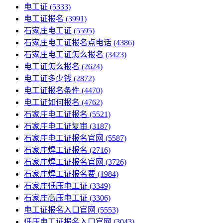
电工证
(5333)
电工证报名
(3991)
石家庄电工证
(5595)
石家庄电工证报名点电话
(4386)
石家庄电工证怎么报名
(3423)
电工证怎么报名
(2624)
电工证多少钱
(2872)
电工证报名条件
(4470)
电工证如何报名
(4762)
石家庄电工证报名
(5521)
石家庄电工证复审
(3187)
石家庄电工证报名官网
(5587)
石家庄焊工证报名
(2716)
石家庄焊工证报名官网
(3726)
石家庄焊工证报名费
(1984)
石家庄低压电工证
(3349)
石家庄高压电工证
(3306)
电工证报名入口官网
(5553)
低压电工证报名入口官网
(3043)