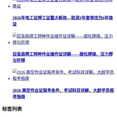
2026年电工证焊工证重大新政—取消3年复审改为6年换
证
应急局焊工特种作业操作证详解——熔化焊接、压力焊
与钎焊
2026 高空作业证报考条件、考试科目详解，大龄学员报
考指南
标签列表