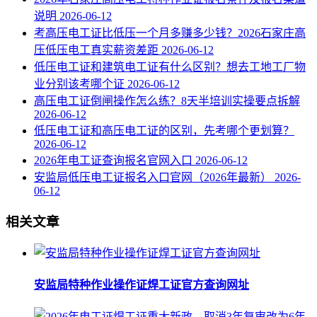
说明
2026-06-12
考高压电工证比低压一个月多赚多少钱？2026石家庄高
压低压电工真实薪资差距
2026-06-12
低压电工证和建筑电工证有什么区别？想去工地工厂物
业分别该考哪个证
2026-06-12
高压电工证倒闸操作怎么练？8天半培训实操要点拆解
2026-06-12
低压电工证和高压电工证的区别，先考哪个更划算？
2026-06-12
2026年电工证查询报名官网入口
2026-06-12
安监局低压电工证报名入口官网（2026年最新）
2026-
06-12
相关文章
安监局特种作业操作证焊工证官方查询网址