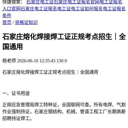
快捷搜索：
石家庄电工证
石家庄电工证报名官网
电工证报名
入口官网
石家庄电工证报名
电工证
电工证如何报名
电工证报名
条件
首页
/
资格证知识
石家庄熔化焊接焊工证正规考点招生｜全
国通用
杨老师
2026-06-10 12:35:45
130
0
石家庄熔化焊接焊工证正规考点招生｜全国通用
一、证书用途
正规应急管理局焊工特种证，全国联网可查。所有电焊、气割
作业强制持证，石家庄钢结构、机械、管道工程工厂长期高薪
招聘持证焊工。