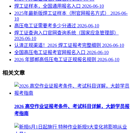
焊工证样本，全国通用报名入口
2026-06-10
2025年最新版焊工证样本（附官网报名方式）
2026-06-
10
高压电工证需要考多少分通过
2026-06-10
焊工证查询入口官网查询系统（国家应急管理部）
2026-06-10
认清正规渠道！2026 焊工证报考完整细则
2026-06-10
全国高压电工证报考官网报名入口
2026-06-10
2026 年邯郸高低压电工证正规报名规则
2026-06-10
相关文章
2026 高空作业证报考条件、考试科目详解，大龄学员报
考指南