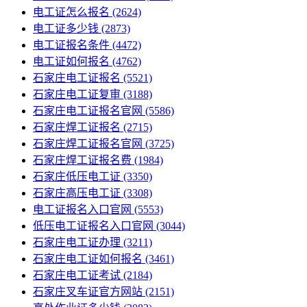
电工证怎么报名
(2624)
电工证多少钱
(2873)
电工证报名条件
(4472)
电工证如何报名
(4762)
石家庄电工证报名
(5521)
石家庄电工证复审
(3188)
石家庄电工证报名官网
(5586)
石家庄焊工证报名
(2715)
石家庄焊工证报名官网
(3725)
石家庄焊工证报名费
(1984)
石家庄低压电工证
(3350)
石家庄高压电工证
(3308)
电工证报名入口官网
(5553)
低压电工证报名入口官网
(3044)
石家庄电工证办理
(3211)
石家庄电工证如何报名
(3461)
石家庄电工证考试
(2184)
石家庄叉车证官方网站
(2151)