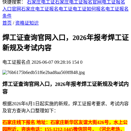
快捷搜索：
石家庄电工证
石家庄电工证报名官网
电工证报名
入口官网
石家庄电工证报名
电工证
电工证如何报名
电工证报名
条件
首页
/
资格证知识
焊工证查询官网入口，2026年报考焊工证
新规及考试内容
电工证报名点
2026-06-07 09:28:16
154
0
焊工证查询官网入口，2026年报考焊工证新规及考试内
容
根据2026年6月1日起实施的新规，焊工证报考要求、考试内容
及官方查询入口整理如下：
石家庄线下报名 地址：石家庄新华区友谊大街426号，水上公
园附近，咨询电话：155-1212-1445微信同号，（河北考场，