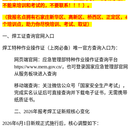
不能来培训和考试的，不要联系！！！）。
（我报名点拥有石家庄新华区、高新区、桥西区、正定区，4
个培训点，助力你尽快培训、考试、取证）
一、焊工证查询官网入口
焊工特种作业操作证（上岗必备）‌唯一官方查询入口‌为：
‌网页端官网‌：应急管理部特种作业操作证查询平台
https://www.mem.gov.cn/，也可登录国家应急管理部官网
从服务板块进入查询
‌移动端查询‌：关注微信公众号「‌国家安全生产考试‌」，
完成实名认证后可直接查询并下载电子证书，无需携带
纸质证书。
二、2026年报考焊工证新规核心变化
2026年6月1日新规正式施行后，核心调整如下：