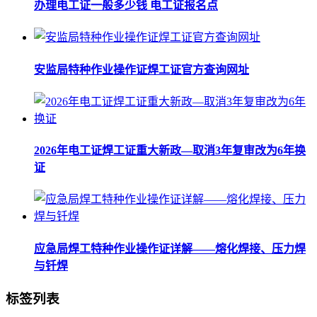
办理电工证一般多少钱 电工证报名点
安监局特种作业操作证焊工证官方查询网址
2026年电工证焊工证重大新政—取消3年复审改为6年换
证
应急局焊工特种作业操作证详解——熔化焊接、压力焊
与钎焊
标签列表