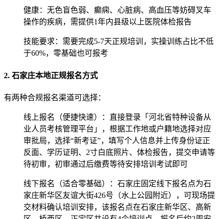
健康：无色盲色弱、癫痫、心脏病、高血压等妨碍叉车
操作的疾病，需提供‌1年内县级以上医院体检报告‌
技能要求：需要完成5-7天正规培训，实操训练占比不低
于60%，零基础也可报考
2. 石家庄本地正规报名方式
有两种合规报名渠道可选择：
‌线上报名（便捷快速）‌：直接登录「河北省特种设备从
业人员考核管理平台」，根据工作地或户籍地选择对应
审批局，选择“新考证”，填写个人信息并上传身份证正
反面、学历证明、2寸白底照片、体检报告，提交申请等
待初审，初审通过后缴费等待安排培训考试即可
‌线下报名（适合零基础）‌：石家庄固定线下报名点为‌石
家庄新华区友谊大街426号（水上公园附近）‌，可现场提
交材料确认培训安排，该报名点在石家庄新华区、高新
区、桥西区、正定区共设有4个培训点，报名后约2周安