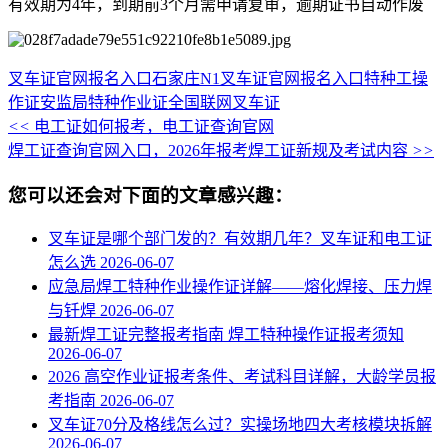
有效期为4年，到期前3个月需申请复审，逾期证书自动作废
叉车证官网报名入口
石家庄N1叉车证官网报名入口
特种工操
作证
安监局特种作业证全国联网
叉车证
<<
电工证如何报考，电工证查询官网
焊工证查询官网入口，2026年报考焊工证新规及考试内容
>>
您可以还会对下面的文章感兴趣：
叉车证是哪个部门发的？有效期几年？叉车证和电工证
怎么选
2026-06-07
应急局焊工特种作业操作证详解——熔化焊接、压力焊
与钎焊
2026-06-07
最新焊工证完整报考指南 焊工特种操作证报考须知
2026-06-07
2026 高空作业证报考条件、考试科目详解，大龄学员报
考指南
2026-06-07
叉车证70分及格线怎么过？实操场地四大考核模块拆解
2026-06-07