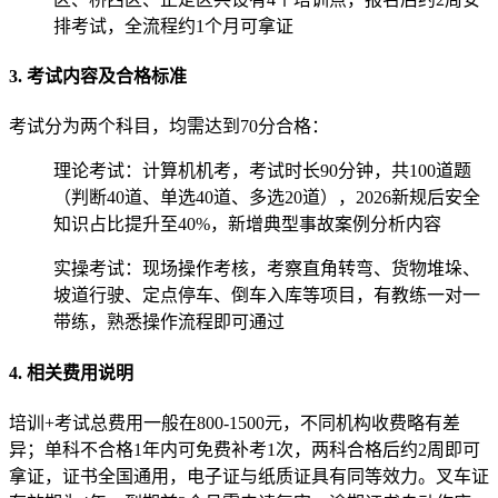
排考试，全流程约1个月可拿证
3. 考试内容及合格标准
考试分为两个科目，均需达到‌70分合格‌：
‌理论考试‌：计算机机考，考试时长90分钟，共100道题
（判断40道、单选40道、多选20道），2026新规后安全
知识占比提升至40%，新增典型事故案例分析内容
‌实操考试‌：现场操作考核，考察直角转弯、货物堆垛、
坡道行驶、定点停车、倒车入库等项目，有教练一对一
带练，熟悉操作流程即可通过
4. 相关费用说明
培训+考试总费用一般在‌800-1500元‌，不同机构收费略有差
异；单科不合格1年内可免费补考1次，两科合格后约2周即可
拿证，证书全国通用，电子证与纸质证具有同等效力。叉车证