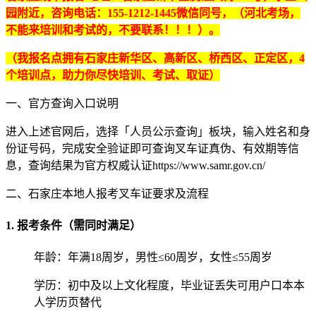
园附近，咨询电话：155-1212-1445微信同号，（河北考场，
不能来培训和考试的，不要联系！！！）。
（我报名点拥有石家庄新华区、高新区、桥西区、正定区，4
个培训点，助力你尽快培训、考试、取证）
一、官方查询入口说明
进入上述官网后，选择「人员公示查询」板块，输入姓名和身
份证号码，完成安全验证即可查询叉车证真伪、有效期等信
息，查询结果为官方权威认证https://www.samr.gov.cn/
二、石家庄本地人报考叉车证要求及流程
1. 报考条件（需同时满足）
年龄：年满‌18周岁‌，男性≤60周岁，女性≤55周岁
学历：‌初中及以上‌文化程度，毕业证丢失可用户口本本
人学历页替代