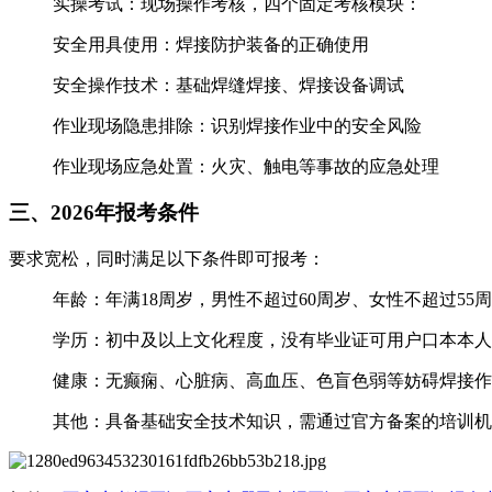
‌实操考试‌：现场操作考核，四个固定考核模块：
安全用具使用：焊接防护装备的正确使用
安全操作技术：基础焊缝焊接、焊接设备调试
作业现场隐患排除：识别焊接作业中的安全风险
作业现场应急处置：火灾、触电等事故的应急处理
三、2026年报考条件
要求宽松，同时满足以下条件即可报考：
年龄：年满18周岁，男性不超过60周岁、女性不超过55
学历：初中及以上文化程度，没有毕业证可用户口本本人
健康：无癫痫、心脏病、高血压、色盲色弱等妨碍焊接作
其他：具备基础安全技术知识，需通过官方备案的培训机