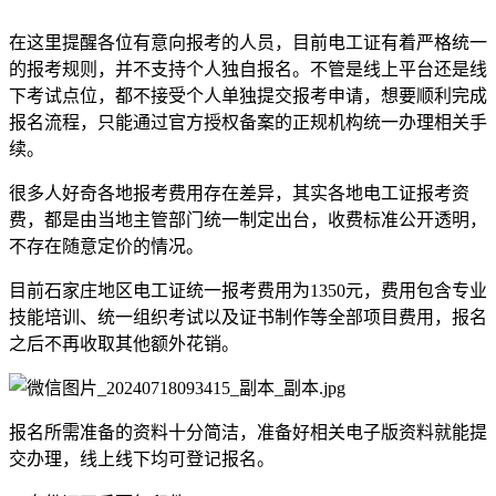
在这里提醒各位有意向报考的人员，目前电工证有着严格统一
的报考规则，并不支持个人独自报名。不管是线上平台还是线
下考试点位，都不接受个人单独提交报考申请，想要顺利完成
报名流程，只能通过官方授权备案的正规机构统一办理相关手
续。
很多人好奇各地报考费用存在差异，其实各地电工证报考资
费，都是由当地主管部门统一制定出台，收费标准公开透明，
不存在随意定价的情况。
目前石家庄地区电工证统一报考费用为1350元，费用包含专业
技能培训、统一组织考试以及证书制作等全部项目费用，报名
之后不再收取其他额外花销。
报名所需准备的资料十分简洁，准备好相关电子版资料就能提
交办理，线上线下均可登记报名。