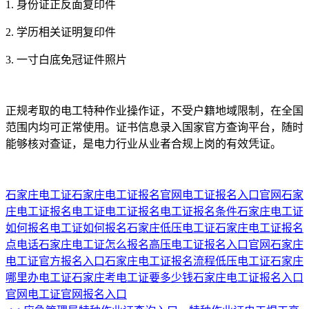
1. 身份证正反面复印件
2. 学历相关证明复印件
3. 一寸白底免冠证件照片
正规考取的电工特种作业操作证，不受户籍地域限制，在全国
范围内均可正常使用。证书信息录入国家官方查询平台，随时
能够核对查证，是电力行业从业者合规上岗的有效凭证。
石家庄电工证
石家庄电工证报名官网
电工证报名入口官网
石家
庄电工证报名
电工证
电工证报名
电工证报名条件
石家庄电工证
如何报名
电工证如何报名
石家庄低压电工证
石家庄电工证报名
点电话
石家庄电工证怎么报名
高压电工证报名入口官网
石家庄
电工证官方报名入口
石家庄电工证报名流程
低压电工证
石家庄
哪里办电工证
石家庄考电工证要多少钱
石家庄电工证报名入口
官网
电工证官网报名入口