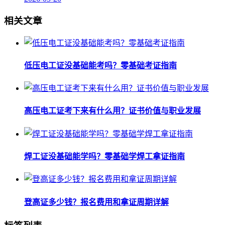
相关文章
低压电工证没基础能考吗？零基础考证指南
高压电工证考下来有什么用？证书价值与职业发展
焊工证没基础能学吗？零基础学焊工拿证指南
登高证多少钱？报名费用和拿证周期详解