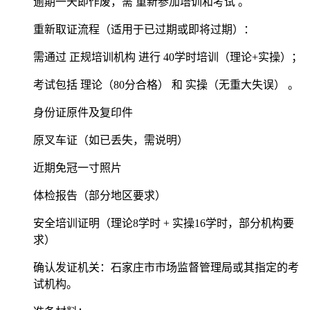
‌逾期一天即作废‌，需 ‌重新参加培训和考试‌ ‌‌。
‌重新取证流程‌（适用于已过期或即将过期）‌‌：
需通过 ‌正规培训机构‌ 进行 ‌40学时培训‌（理论+实操）‌‌；
考试包括 ‌理论（80分合格）‌ 和 ‌实操（无重大失误）‌ ‌‌。
身份证原件及复印件
原叉车证（如已丢失，需说明）
近期免冠一寸照片
体检报告（部分地区要求）
安全培训证明（理论8学时 + 实操16学时，部分机构要
求）‌‌
‌确认发证机关‌：石家庄市市场监督管理局或其指定的考
试机构。