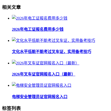
相关文章
2026年电工证报名费用多少钱
文化水平低能不能考过叉车证，实用备考技巧
2026年叉车证官网报名入口（最新）
电梯安全管理员证官网报名入口
标签列表