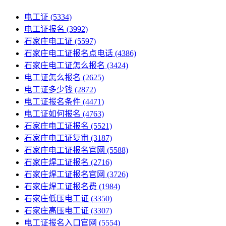
电工证
(5334)
电工证报名
(3992)
石家庄电工证
(5597)
石家庄电工证报名点电话
(4386)
石家庄电工证怎么报名
(3424)
电工证怎么报名
(2625)
电工证多少钱
(2872)
电工证报名条件
(4471)
电工证如何报名
(4763)
石家庄电工证报名
(5521)
石家庄电工证复审
(3187)
石家庄电工证报名官网
(5588)
石家庄焊工证报名
(2716)
石家庄焊工证报名官网
(3726)
石家庄焊工证报名费
(1984)
石家庄低压电工证
(3350)
石家庄高压电工证
(3307)
电工证报名入口官网
(5554)