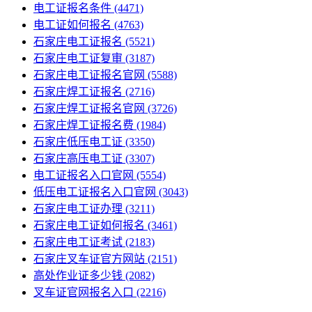
电工证报名条件
(4471)
电工证如何报名
(4763)
石家庄电工证报名
(5521)
石家庄电工证复审
(3187)
石家庄电工证报名官网
(5588)
石家庄焊工证报名
(2716)
石家庄焊工证报名官网
(3726)
石家庄焊工证报名费
(1984)
石家庄低压电工证
(3350)
石家庄高压电工证
(3307)
电工证报名入口官网
(5554)
低压电工证报名入口官网
(3043)
石家庄电工证办理
(3211)
石家庄电工证如何报名
(3461)
石家庄电工证考试
(2183)
石家庄叉车证官方网站
(2151)
高处作业证多少钱
(2082)
叉车证官网报名入口
(2216)