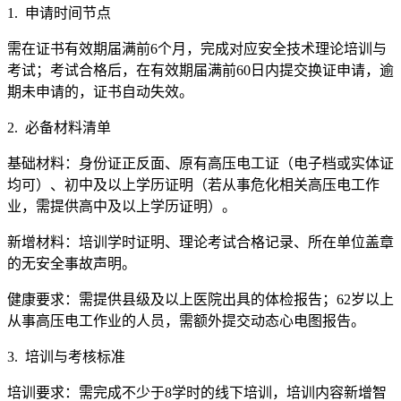
1. 申请时间节点
需在证书有效期届满前6个月，完成对应安全技术理论培训与
考试；考试合格后，在有效期届满前60日内提交换证申请，逾
期未申请的，证书自动失效。
2. 必备材料清单
基础材料：身份证正反面、原有高压电工证（电子档或实体证
均可）、初中及以上学历证明（若从事危化相关高压电工作
业，需提供高中及以上学历证明）。
新增材料：培训学时证明、理论考试合格记录、所在单位盖章
的无安全事故声明。
健康要求：需提供县级及以上医院出具的体检报告；62岁以上
从事高压电工作业的人员，需额外提交动态心电图报告。
3. 培训与考核标准
培训要求：需完成不少于8学时的线下培训，培训内容新增智