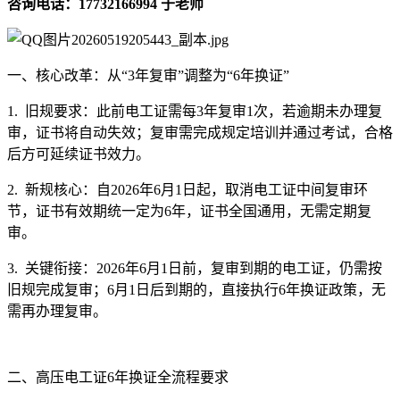
咨询电话：17732166994 于老师
一、核心改革：从“3年复审”调整为“6年换证”
1. 旧规要求：此前电工证需每3年复审1次，若逾期未办理复
审，证书将自动失效；复审需完成规定培训并通过考试，合格
后方可延续证书效力。
2. 新规核心：自2026年6月1日起，取消电工证中间复审环
节，证书有效期统一定为6年，证书全国通用，无需定期复
审。
3. 关键衔接：2026年6月1日前，复审到期的电工证，仍需按
旧规完成复审；6月1日后到期的，直接执行6年换证政策，无
需再办理复审。
二、高压电工证6年换证全流程要求