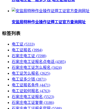
安监局特种作业操作证焊工证官方查询网址
标签列表
电工证
(5333)
电工证报名
(3994)
石家庄电工证
(5598)
石家庄电工证报名点电话
(4385)
石家庄电工证怎么报名
(3424)
电工证怎么报名
(2625)
电工证多少钱
(2871)
电工证报名条件
(4471)
电工证如何报名
(4763)
石家庄电工证报名
(5523)
石家庄电工证复审
(3186)
石家庄电工证报名官网
(5588)