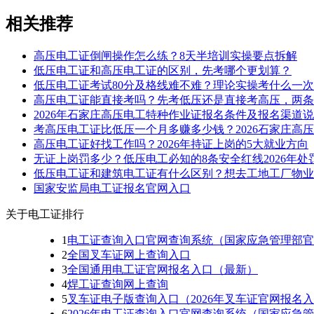
相关推荐
高压电工证倒闸操作怎么练？8天半培训实操要点拆解
低压电工证和高压电工证的区别，先考哪个更划算？
低压电工证考试80分及格线难不难？理论实操考什么一
高压电工证能直接考吗？先考低压还是直接考高压，两条
2026年石家庄高压电工特种作业证报名条件及报名渠道
考高压电工证比低压一个月多赚多少钱？2026石家庄高
高压电工证好找工作吗？2026年持证上岗的5大就业方向
无证上岗罚多少？低压电工必知的8条安全红线2026年处
低压电工证和建筑电工证有什么区别？想去工地工厂物业
国家安监局电工证报名官网入口
关于电工证排行
1
电工证查询入口官网查询系统（国家应急管理部官
2
全国叉车证网上查询入口
3
全国通用电工证官网报名入口（最新）
4
焊工证查询网上查询
5
叉车证电子版查询入口（2026年叉车证官网报名
6
2026年电工证查询入口官网查询系统（国家应急