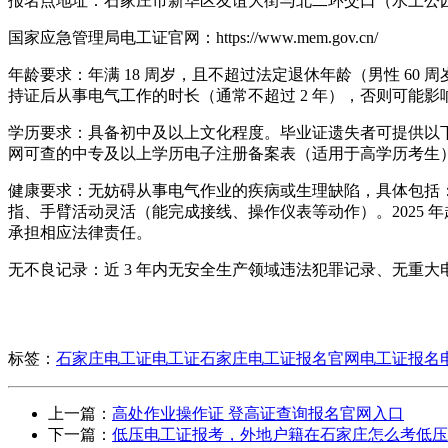
报名点地址：石家庄市新华区友谊大街与北二环交口（水上公
国家应急管理局电工证官网：https://www.mem.gov.cn/
年龄要求：年满 18 周岁，且不超过法定退休年龄（男性 60 周
持证后从事电气工作的时长（通常不超过 2 年），否则可能影
学历要求：具备初中及以上文化程度。毕业证遗失者可提供以下
网可查的中专及以上学历电子注册备案表（适用于高学历考生
健康要求：无妨碍从事电气作业的疾病或生理缺陷，具体包括
指、手臂活动灵活（能完成接线、操作仪表等动作）。2025
承担相应法律责任。
无不良记录：近 3 年内无安全生产领域违法犯罪记录、无重
标签：
石家庄电工证
电工证
石家庄电工证报名官网
电工证报名
上一篇：
高处作业操作证 登高证查询报名官网入口
下一篇：
低压电工证报考，外地户籍在石家庄怎么考低压