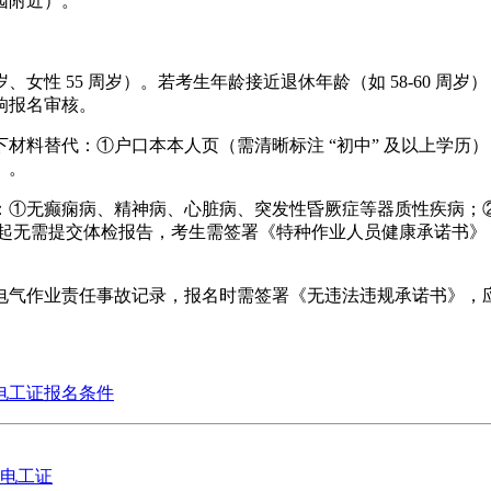
园附近）。
岁、女性 55 周岁）。若考生年龄接近退休年龄（如 58-60 
响报名审核。
材料替代：①户口本本人页（需清晰标注 “初中” 及以上学历
）。
：①无癫痫病、精神病、心脏病、突发性昏厥症等器质性疾病；
 年起无需提交体检报告，考生需签署《特种作业人员健康承诺书
大电气作业责任事故记录，报名时需签署《无违法违规承诺书》
电工证报名条件
电工证