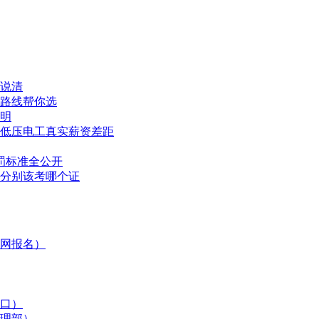
次说清
路线帮你选
说明
压低压电工真实薪资差距
罚标准全公开
分别该考哪个证
网报名）
入口）
管理部）