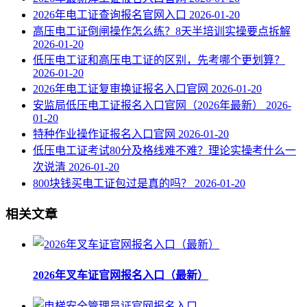
2026年电工证查询报名官网入口
2026-01-20
高压电工证倒闸操作怎么练？8天半培训实操要点拆解
2026-01-20
低压电工证和高压电工证的区别，先考哪个更划算？
2026-01-20
2026年电工证复审换证报名入口官网
2026-01-20
安监局低压电工证报名入口官网（2026年最新）
2026-
01-20
特种作业操作证报名入口官网
2026-01-20
低压电工证考试80分及格线难不难？理论实操考什么一
次说清
2026-01-20
800块钱买电工证包过是真的吗？
2026-01-20
相关文章
2026年叉车证官网报名入口（最新）