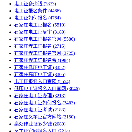
电工证多少钱
(2873)
电工证报名条件
(4466)
电工证如何报名
(4764)
石家庄电工证报名
(5519)
石家庄电工证复审
(3189)
石家庄电工证报名官网
(5586)
石家庄焊工证报名
(2715)
石家庄焊工证报名官网
(3725)
石家庄焊工证报名费
(1984)
石家庄低压电工证
(3352)
石家庄高压电工证
(3305)
电工证报名入口官网
(5554)
低压电工证报名入口官网
(3046)
石家庄电工证办理
(3213)
石家庄电工证如何报名
(3463)
石家庄电工证考试
(2183)
石家庄叉车证官方网站
(2150)
高处作业证多少钱
(2080)
叉车证官网报名入口
(2214)