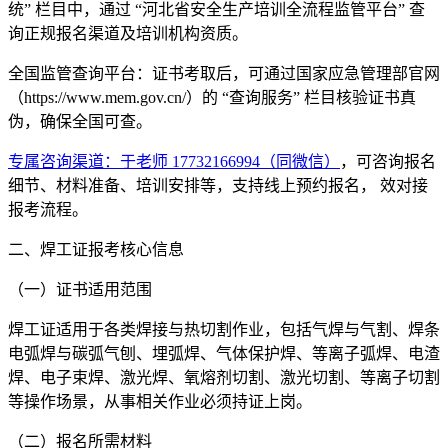
统” 栏目中，通过 “河北省安全生产培训全流程监管平台” 查
询正规报名渠道及培训机构资质。
全国监管查询平台：证书考取后，可通过国家应急管理部官网
（https://www.mem.gov.cn/）的 “查询服务” 栏目核验证书真
伪，确保全国可查。
专属咨询渠道：于老师 17732166994（同微信）
，可咨询报名
细节、材料准备、培训安排等，支持线上预约报名， 效对接
报考流程。
二、焊工证报考核心信息
（一）证书适用范围
焊工证适用于各类焊接与热切割作业，包括气焊与气割、焊条
电弧焊与碳弧气刨、埋弧焊、气体保护焊、等离子弧焊、电渣
焊、电子束焊、激光焊、氧熔剂切割、激光切割、等离子切割
等操作场景，从事相关作业必须持证上岗。
（二）报名所需材料