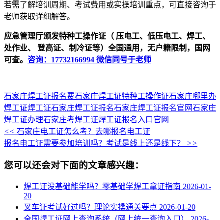
若需了解培训周期、考试费用或实操培训重点，可直接咨询于
老师获取详细解答。
应急管理厅颁发特种工操作证（ 压电工、低压电工、焊工、
处作业、 登高证、制冷证等）全国通用，无户籍限制，国网
可查。
咨询：17732166994 微信同号于老师
石家庄焊工证报名费
石家庄焊工证
特种工操作证
石家庄哪里办
焊工证
焊工证
石家庄焊工证报名
石家庄焊工证报名官网
石家庄
焊工证办理
石家庄考焊工证
焊工证报名入口官网
<<
石家庄电工证怎么考？去哪报名电工证
报名电工证需要参加培训吗？考试是线上还是线下？
>>
您可以还会对下面的文章感兴趣：
焊工证没基础能学吗？零基础学焊工拿证指南
2026-01-
20
叉车证考试好过吗？理论实操通关要点
2026-01-20
全国焊工证网上查询系统（网上统一查询入口）
2026-