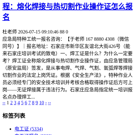
程：熔化焊接与热切割作业操作证怎么报
名
杜老师
2026-07-15 09:10:46
88
0
应急局特种工统一报名咨询：【于老师 167 8880 4308（微信
同号）】｜报名地址：石家庄市新华区友谊北大街426号（能
来石家庄培训考试的致电）一、焊工证是什么？为什么一定要
考？焊工证全称熔化焊接与热切割作业操作证，由应急管理局
（原安监局）签发，是从事电焊、气焊、气割、氩弧焊等焊接
切割作业的法定上岗凭证。根据《安全生产法》，特种作业人
员必须经专门的安全技术培训并考核合格取得操作证后方可上
岗——无证焊接属于违法行为。石家庄应急局指定统一培训报
名点办理焊工...
‹‹
1
2
3
4
5
6
7
8
9
10
›
››
标签列表
电工证
(5334)