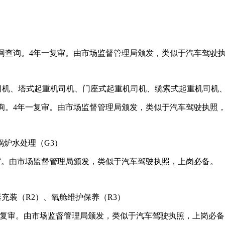
，国网查询。4年一复审。由市场监督管理局颁发，类似于汽车驾驶
机司机、塔式起重机司机、门座式起重机司机、缆索式起重机司机
查询。4年一复审。由市场监督管理局颁发，类似于汽车驾驶执照
锅炉水处理（G3）
年一复审。由市场监督管理局颁发，类似于汽车驾驶执照，上岗必备。
充装（R2）、氧舱维护保养（R3）
。4年一复审。由市场监督管理局颁发，类似于汽车驾驶执照，上岗必