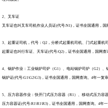
2、叉车证
叉车证也叫叉车司机作业人员证(代号:N1)，证书全国通用
3、起重证司机，代号：Q2，分桥式起重机司机、门式起重
起重证也叫行车证、天车证(代号:Q2)，证书全国通用，国网
4、锅炉作业：工业锅炉司炉（G1）、电站锅炉司炉（G2）、
锅炉证(代号:G1\G2\G3)，证书全国通用，国网查询。4
5、压力容器作业：快开门式压力容器（R1）、移动式压力容器
压力容器证(代号:R1\R1\R3)，证书全国通用，国网查询