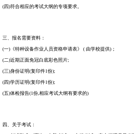
(四)符合相应的考试大纲的专项要求。
三、报名需要资料：
(一)《特种设备作业人员资格申请表》 ( 由学校提供)；
(二)近期正面免冠白底彩色照片;
(三)身份证明(复印件1份);
(四)学历证明(复印件1份);
(五)体检报告(1份,相应考试大纲有要求的)
四、关于考试：