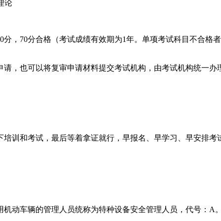
理论
00分，70分合格（考试成绩有效期为1年。单项考试科目不合格
审申请，也可以将复审申请材料提交考试机构，由考试机构统一办
训和考试，最后等着拿证就行，早报名、早学习、早安排考试，我校
用机动车辆的管理人员统称为特种设备安全管理人员，代号：A。