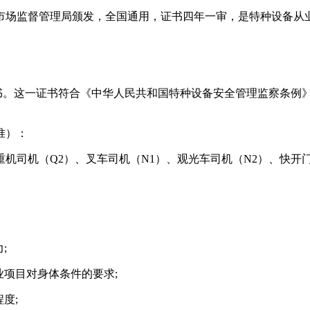
市场监督管理局颁发，全国通用，证书四年一审，是特种设备从
书。这一证书符合《中华人民共和国特种设备安全管理监察条例
准）：
机司机（Q2）、叉车司机（N1）、观光车司机（N2）、快开
;
业项目对身体条件的要求;
度;