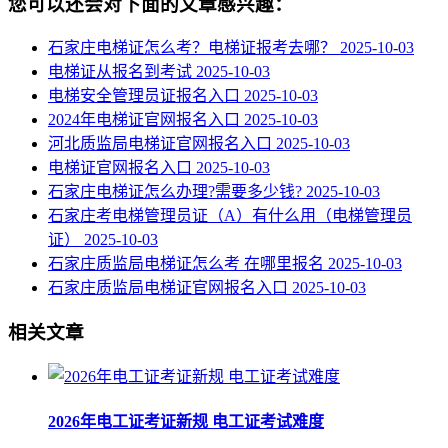
您可以还会对下面的文章感兴趣：
石家庄电梯证怎么考？电梯证报考去哪？
2025-10-03
电梯证从报名到考试
2025-10-03
电梯安全管理员证报名入口
2025-10-03
2024年电梯证官网报名入口
2025-10-03
河北质监局电梯证官网报名入口
2025-10-03
电梯证官网报名入口
2025-10-03
石家庄电梯证怎么办理?需要多少钱?
2025-10-03
石家庄考电梯管理员证（A）有什么用（电梯管理员
证）
2025-10-03
石家庄质监局电梯证怎么考 在哪里报名
2025-10-03
石家庄质监局电梯证官网报名入口
2025-10-03
相关文章
2026年电工证考证新规 电工证考试难度