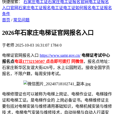
快捷搜索：
石家庄电工证
石家庄电工证报名官网
电工证报名
入口官网
石家庄电工证报名
电工证
电工证如何报名
电工证报名
条件
首页
/
常见问题
2026年石家庄电梯证官网报名入口
于老师
2025-10-03 16:31:07
1784
0
电梯证官网报名入口
https://www.samr.gov.cn/
电梯证考试中心
报名点
电话
17732150507
点击即可拨打 同微信
，报名点地址：
石家庄新华区友谊大街426号，水上公园附近。接收全国学员
报名，不限户籍，每周安排考试。
电梯修理证也可以被称为电梯上岗证、电梯作业证、电梯操作
证和电梯工证。是电梯作业的 上岗必备证书。电梯维修证主
要包括对电梯安装与维修通用基础知识，电梯机械安装与维修
技 术，电梯电气安装与维修技术，自动扶梯与自动人行道安