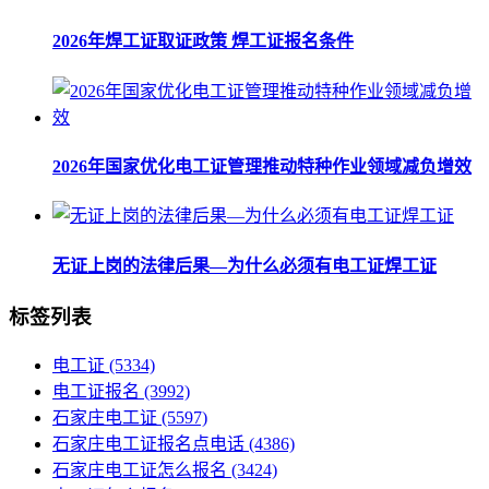
2026年焊工证取证政策 焊工证报名条件
2026年国家优化电工证管理推动特种作业领域减负增效
无证上岗的法律后果—为什么必须有电工证焊工证
标签列表
电工证
(5334)
电工证报名
(3992)
石家庄电工证
(5597)
石家庄电工证报名点电话
(4386)
石家庄电工证怎么报名
(3424)