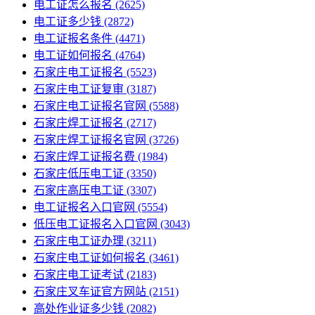
电工证怎么报名
(2625)
电工证多少钱
(2872)
电工证报名条件
(4471)
电工证如何报名
(4764)
石家庄电工证报名
(5523)
石家庄电工证复审
(3187)
石家庄电工证报名官网
(5588)
石家庄焊工证报名
(2717)
石家庄焊工证报名官网
(3726)
石家庄焊工证报名费
(1984)
石家庄低压电工证
(3350)
石家庄高压电工证
(3307)
电工证报名入口官网
(5554)
低压电工证报名入口官网
(3043)
石家庄电工证办理
(3211)
石家庄电工证如何报名
(3461)
石家庄电工证考试
(2183)
石家庄叉车证官方网站
(2151)
高处作业证多少钱
(2082)