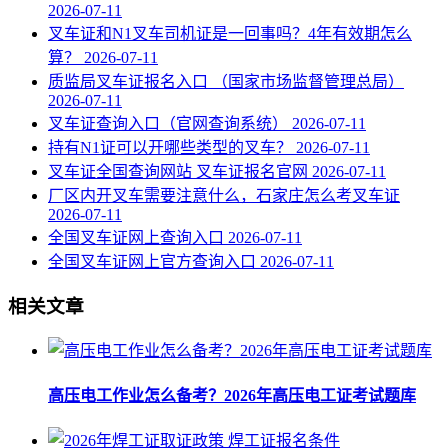
2026-07-11
叉车证和N1叉车司机证是一回事吗？4年有效期怎么
算？
2026-07-11
质监局叉车证报名入口 （国家市场监督管理总局）
2026-07-11
叉车证查询入口（官网查询系统）
2026-07-11
持有N1证可以开哪些类型的叉车？
2026-07-11
叉车证全国查询网站 叉车证报名官网
2026-07-11
厂区内开叉车需要注意什么，石家庄怎么考叉车证
2026-07-11
全国叉车证网上查询入口
2026-07-11
全国叉车证网上官方查询入口
2026-07-11
相关文章
高压电工作业怎么备考？2026年高压电工证考试题库