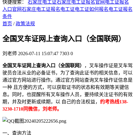
快捷搜索：
石家庄电工证
石家庄电工证报名官网
电工证报名
入口官网
石家庄电工证报名
电工证
电工证如何报名
电工证报名
条件
首页
/
政策法规
全国叉车证网上查询入口（全国联网）
刘老师
2026-07-11 15:07:47
7303
0
全国叉车证网上查询入口（全国联网）
，叉车操作证是叉车驾
驶员合法从业的必备证书，为了查询此证书的相关信息，可以
通过官方网站进行操作。通过官方网站查询叉车操作证信息是
一种 且方便的方式，可以获取证书的状态和有效期等关键信
息。同时，也提醒所有叉车操作人员，要持续关注证书的有效
期，并及时更新或续期，以 自己的合法权益，
约考热线138-
3230-1710同微信，刘老师。
一、查询方法