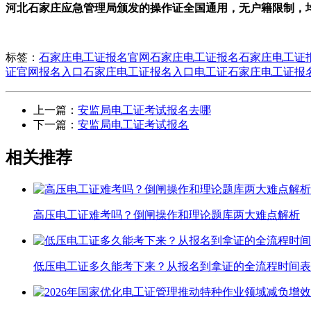
河北石家庄应急管理局颁发的操作证全国通用，无户籍限制，
标签：
石家庄电工证报名官网
石家庄电工证报名
石家庄电工证
证官网报名入口
石家庄电工证报名入口
电工证石家庄电工证报
上一篇：
安监局电工证考试报名去哪
下一篇：
安监局电工证考试报名
相关推荐
高压电工证难考吗？倒闸操作和理论题库两大难点解析
低压电工证多久能考下来？从报名到拿证的全流程时间表