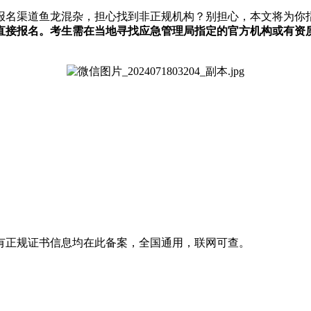
上报名渠道鱼龙混杂，担心找到非正规机构？别担心，本文将为
直接报名。考生需在当地寻找应急管理局指定的官方机构或有资
有正规证书信息均在此备案，全国通用，联网可查。