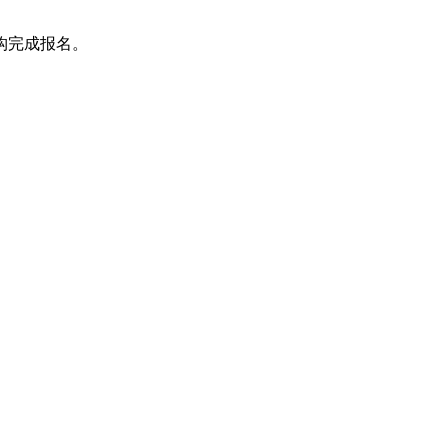
构完成报名。