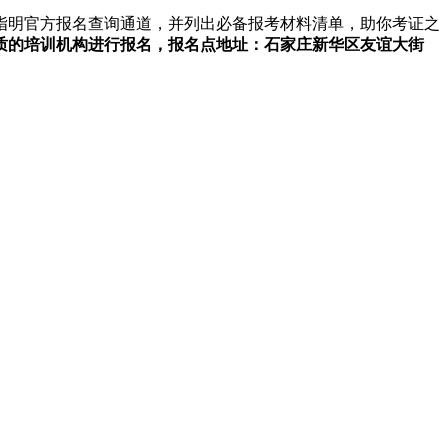
你指明官方报名查询通道，并列出必备报考材料清单，助你考证之
质的培训机构进行报名，报名点地址：石家庄新华区友谊大街