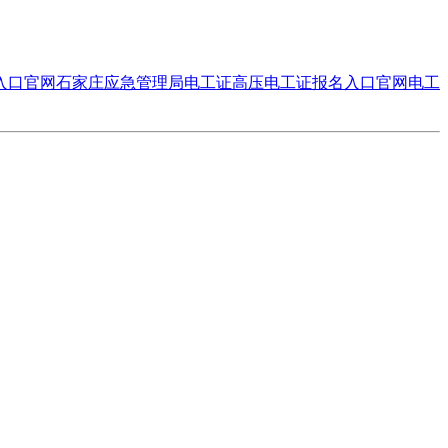
入口官网
石家庄应急管理局电工证
高压电工证报名入口官网
电工