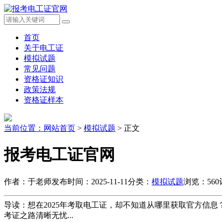
首页
关于电工证
模拟试题
常见问题
资格证知识
政策法规
资格证样本
当前位置：
网站首页
>
模拟试题
> 正文
报考电工证官网
作者：于老师
发布时间：2025-11-11
分类：
模拟试题
浏览：560
导读：想在2025年考取电工证，却不知道从哪里获取官方信
考证之路清晰无忧...