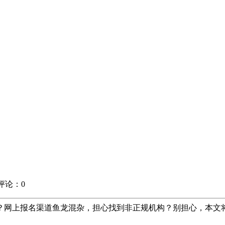
评论：0
息？网上报名渠道鱼龙混杂，担心找到非正规机构？别担心，本