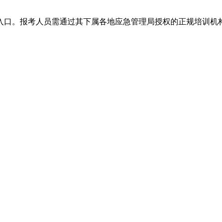
入口。报考人员需通过其下属各地应急管理局授权的正规培训机