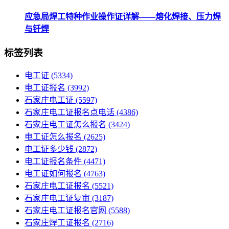
应急局焊工特种作业操作证详解——熔化焊接、压力焊
与钎焊
标签列表
电工证
(5334)
电工证报名
(3992)
石家庄电工证
(5597)
石家庄电工证报名点电话
(4386)
石家庄电工证怎么报名
(3424)
电工证怎么报名
(2625)
电工证多少钱
(2872)
电工证报名条件
(4471)
电工证如何报名
(4763)
石家庄电工证报名
(5521)
石家庄电工证复审
(3187)
石家庄电工证报名官网
(5588)
石家庄焊工证报名
(2716)