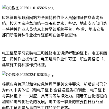
应急管理部政府网站为全国特种作业人员操作证信息查询系
统，按照国家应急部统一部署和要求，各省、地市安监部门统
一将特种作业人员信息上传至该系统平台，各 省、地市安监
部门所发特种作业操作证都可在该平台查询。
电工证是学习安装电工和维修电工讲解考取的证书。电工有四
证：特种作业操作证、电工进网作业许可证、职业资格证书、
建筑施工特种操作资格证。
根据应急管理部和省应急管理厅相关文件要求，新版证书已分
为PVC卡实体证书和电子证书(含普通纸质打印版)，电子证书
与实体证书一一对应，具有同等法律效力。随着工业化进程的
加速和电气化社会的发展，电工这一职业的重要性日益凸显，
而电工证则是从事电气工作的硬性要求。