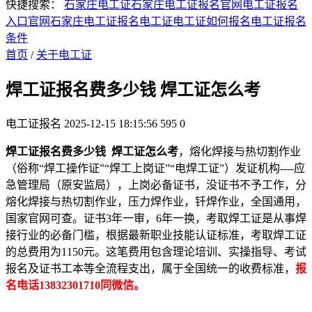
快捷搜索：
石家庄电工证
石家庄电工证报名官网
电工证报名
入口官网
石家庄电工证报名
电工证
电工证如何报名
电工证报名
条件
首页
/
关于电工证
焊工证报名费多少钱 焊工证怎么考
电工证报名
2025-12-15 18:15:56
595
0
焊工证报名费多少钱 焊工证怎么考
，熔化焊接与热切割作业
（俗称“焊工操作证”“焊工上岗证”“电焊工证”）发证机构----应
急管理局（原安监局），上岗必备证书，没证书不予工作，分
熔化焊接与热切割作业，压力焊作业，钎焊作业，全国通用，
国家官网可查。证书3年一审，6年一换，考取焊工证是从事焊
接行业的必备门槛，根据最新职业技能认证标准，考取焊工证
的总费用为1150元。这笔费用包含理论培训、实操指导、考试
报名及证书工本等全流程支出，属于全国统一的收费标准，
报
名电话13832301710同微信。