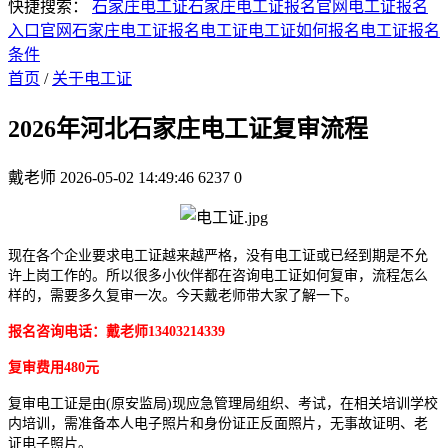
快捷搜索：
石家庄电工证
石家庄电工证报名官网
电工证报名
入口官网
石家庄电工证报名
电工证
电工证如何报名
电工证报名
条件
首页
/
关于电工证
2026年河北石家庄电工证复审流程
戴老师
2026-05-02 14:49:46
6237
0
现在各个企业要求电工证越来越严格，没有电工证或已经到期是不允
许上岗工作的。所以很多小伙伴都在咨询电工证如何复审，流程怎么
样的，需要多久复审一次。今天戴老师带大家了解一下。
报名咨询电话：戴老师13403214339
复审费用480元
复审电工证是由(原安监局)现应急管理局组织、考试，在相关培训学校
内培训，需准备本人电子照片和身份证正反面照片，无事故证明、老
证电子照片。