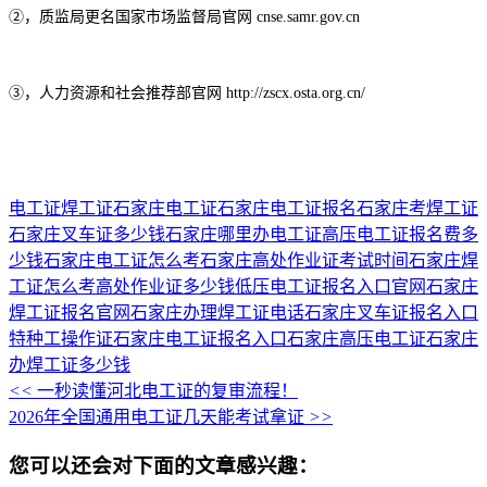
②，质监局更名️国家市场监督局官网 cnse.samr.gov.cn
③，人力资源和社会推荐部官网 http://zscx.osta.org.cn/
电工证
焊工证
石家庄电工证
石家庄电工证报名
石家庄考焊工证
石家庄叉车证多少钱
石家庄哪里办电工证
高压电工证报名费多
少钱
石家庄电工证怎么考
石家庄高处作业证考试时间
石家庄焊
工证怎么考
高处作业证多少钱
低压电工证报名入口官网
石家庄
焊工证报名官网
石家庄办理焊工证电话
石家庄叉车证报名入口
特种工操作证
石家庄电工证报名入口
石家庄高压电工证
石家庄
办焊工证多少钱
<<
一秒读懂河北电工证的复审流程！
2026年全国通用电工证几天能考试拿证
>>
您可以还会对下面的文章感兴趣：