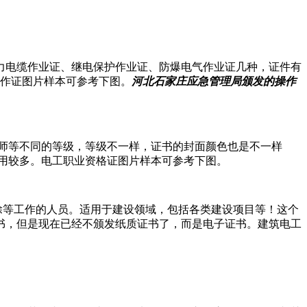
电力电缆作业证、继电保护作业证、防爆电气作业证几种，证件有
操作证图片样本可参考下图。
河北石家庄应急管理局颁发的操作
技师等不同的等级，等级不一样，证书的封面颜色也是不一样
用较多。电工职业资格证图片样本可参考下图。
除等工作的人员。适用于建设领域，包括各类建设项目等！这个
书，但是现在已经不颁发纸质证书了，而是电子证书。建筑电工