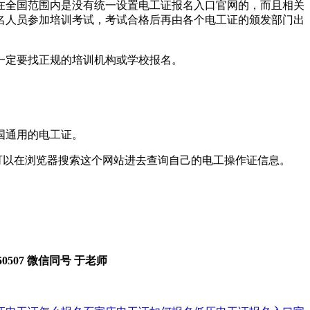
在全国范围内是没有统一设置电工证报名入口官网的，而且相关
名人员参加培训考试，考试合格后再由各个电工证的颁发部门出
一定要找正规的培训机构或学校报名。
国通用的电工证。
可以在浏览器搜索这个网站进去查询自己的电工操作证信息。
507 微信同号 于老师