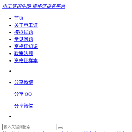
电工证招生网-资格证报名平台
首页
关于电工证
模拟试题
常见问题
资格证知识
政策法规
资格证样本
分享微博
分享 QQ
分享微信