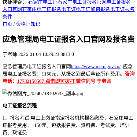
快捷搜索：
石家庄电工证
石家庄电工证报名官网
电工证报名
入口官网
石家庄电工证报名
电工证
电工证如何报名
电工证报名
条件
首页
/
资格证知识
应急管理局电工证报名入口官网及报名费
于老师
2026-01-04 10:29:23
3813
0
应急管理局电工证报名入口官网
https://www.mem.gov.cn/
应急
局电工证报名费：1150元，从报名到最后拿证所有费用。
咨询
电话：
17732150507 点击即可拨打
微信同号 于老师
电工证报名流程
1、报名考试:电工上岗证指定报名机构报名缴费，石家庄电工
证报考费用：1150元。包括报名费、资料费、考试费、培训
费、取证费