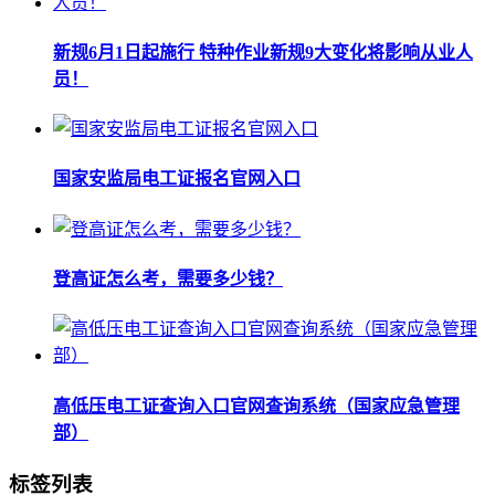
新规6月1日起施行 特种作业新规9大变化将影响从业人
员！
国家安监局电工证报名官网入口
登高证怎么考，需要多少钱？
高低压电工证查询入口官网查询系统（国家应急管理
部）
标签列表