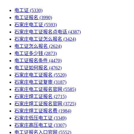
电工证
(5330)
电工证报名
(3990)
石家庄电工证
(5593)
石家庄电工证报名点电话
(4387)
石家庄电工证怎么报名
(3424)
电工证怎么报名
(2624)
电工证多少钱
(2873)
电工证报名条件
(4470)
电工证如何报名
(4762)
石家庄电工证报名
(5520)
石家庄电工证复审
(3187)
石家庄电工证报名官网
(5585)
石家庄焊工证报名
(2715)
石家庄焊工证报名官网
(3725)
石家庄焊工证报名费
(1984)
石家庄低压电工证
(3349)
石家庄高压电工证
(3307)
电工证报名入口官网
(5552)