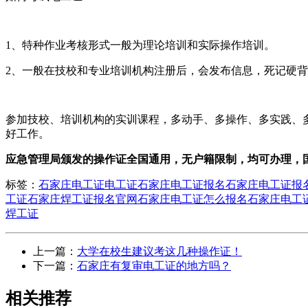
1、特种作业考核形式一般为理论培训和实际操作培训。
2、一般在技校和专业培训机构注册后，会发布信息，死记硬
参加技校、培训机构的实训课程，多动手、多操作、多实践、
好工作。
应急管理局颁发的操作证全国通用，无户籍限制，均可办理，国网可查
标签：
石家庄电工证
电工证
石家庄电工证报名
石家庄电工证报
工证
石家庄焊工证报名官网
石家庄电工证怎么报名
石家庄电工
焊工证
上一篇：
大学在校生建议考这几种操作证！
下一篇：
石家庄有复审电工证的地方吗？
相关推荐