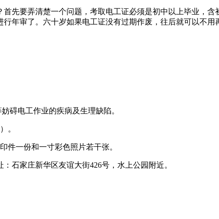
？首先要弄清楚一个问题，考取电工证必须是初中以上毕业，含
能进行年审了。六十岁如果电工证没有过期作废，往后就可以不
等妨碍电工作业的疾病及生理缺陷。
件）。
复印件一份和一寸彩色照片若干张。
点地址：石家庄新华区友谊大街426号，水上公园附近。