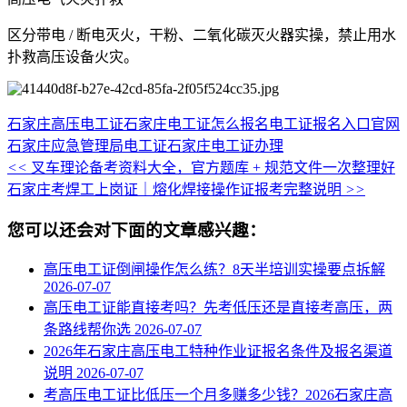
区分带电 / 断电灭火，干粉、二氧化碳灭火器实操，禁止用水
扑救高压设备火灾。
石家庄高压电工证
石家庄电工证怎么报名
电工证报名入口官网
石家庄应急管理局电工证
石家庄电工证办理
<<
叉车理论备考资料大全，官方题库 + 规范文件一次整理好
石家庄考焊工上岗证｜熔化焊接操作证报考完整说明
>>
您可以还会对下面的文章感兴趣：
高压电工证倒闸操作怎么练？8天半培训实操要点拆解
2026-07-07
高压电工证能直接考吗？先考低压还是直接考高压，两
条路线帮你选
2026-07-07
2026年石家庄高压电工特种作业证报名条件及报名渠道
说明
2026-07-07
考高压电工证比低压一个月多赚多少钱？2026石家庄高