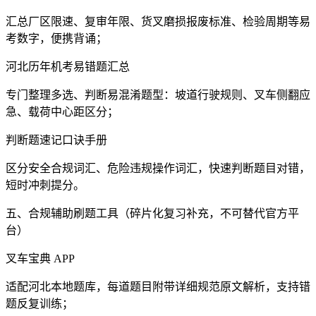
汇总厂区限速、复审年限、货叉磨损报废标准、检验周期等易
考数字，便携背诵；
河北历年机考易错题汇总
专门整理多选、判断易混淆题型：坡道行驶规则、叉车侧翻应
急、载荷中心距区分；
判断题速记口诀手册
区分安全合规词汇、危险违规操作词汇，快速判断题目对错，
短时冲刺提分。
五、合规辅助刷题工具（碎片化复习补充，不可替代官方平
台）
叉车宝典 APP
适配河北本地题库，每道题目附带详细规范原文解析，支持错
题反复训练；