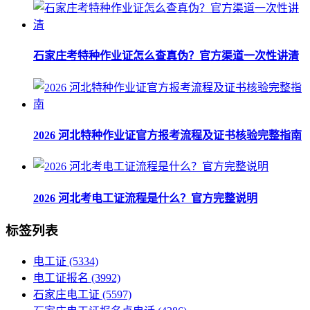
石家庄考特种作业证怎么查真伪？官方渠道一次性讲清
2026 河北特种作业证官方报考流程及证书核验完整指南
2026 河北考电工证流程是什么？官方完整说明
标签列表
电工证
(5334)
电工证报名
(3992)
石家庄电工证
(5597)