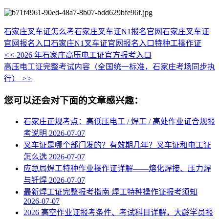
石家庄叉车证怎么考
石家庄叉车证N1报名官网
石家庄叉车证
官网报名入口
石家庄N1叉车证官网报名入口
特种工操作证
<<
2026 年石家庄高压电工证官方报考入口
高压电工证完整考试内容（全国统一标准，石家庄考场同步执
行）
>>
您可以还会对下面的文章感兴趣：
石家庄正规考点：高低压电工 / 焊工 / 高处作业证合规报
考说明
2026-07-07
叉车证是哪个部门发的？有效期几年？叉车证和电工证
怎么选
2026-07-07
应急局焊工特种作业操作证详解——熔化焊接、压力焊
与钎焊
2026-07-07
最新焊工证完整报考指南 焊工特种操作证报考须知
2026-07-07
2026 高空作业证报考条件、考试科目详解，大龄学员报