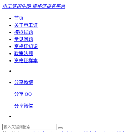
电工证招生网-资格证报名平台
首页
关于电工证
模拟试题
常见问题
资格证知识
政策法规
资格证样本
分享微博
分享 QQ
分享微信