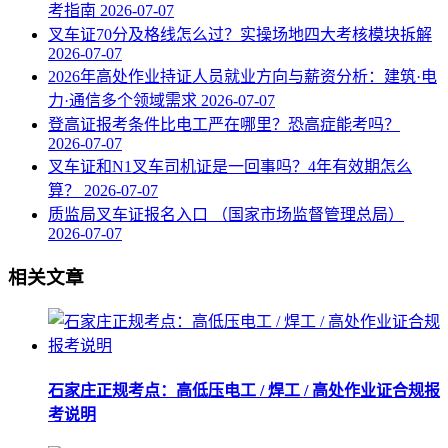
考指南
2026-07-07
叉车证70分及格线怎么过？实操场地四大考核模块拆解
2026-07-07
2026年高处作业持证人员就业方向与薪资分析：建筑·电
力·通信多个领域需求
2026-07-07
登高证报考条件比电工严在哪里？恐高症能考吗？
2026-07-07
叉车证和N1叉车司机证是一回事吗？4年有效期怎么
算？
2026-07-07
质监局叉车证报名入口 （国家市场监督管理总局）
2026-07-07
相关文章
石家庄正规考点：高低压电工 / 焊工 / 高处作业证合规报
考说明