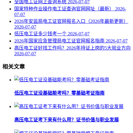
全国电工证网上查询系统
2026-07-07
国家特种作业操作电工证查询官网网址（最新）
2026-
07-07
2026年安监局电工证官网报名入口（2026年最新更新）
2026-07-07
低压电工证多少钱考一个
2026-07-07
2026年国家应急管理局电工证官网报名指南
2026-07-07
高压电工证好找工作吗？2026年持证上岗的5大就业方向
2026-07-07
相关文章
低压电工证没基础能考吗？零基础考证指南
高压电工证考下来有什么用？证书价值与职业发展