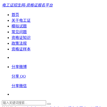
电工证招生网-资格证报名平台
首页
关于电工证
模拟试题
常见问题
资格证知识
政策法规
资格证样本
分享微博
分享 QQ
分享微信