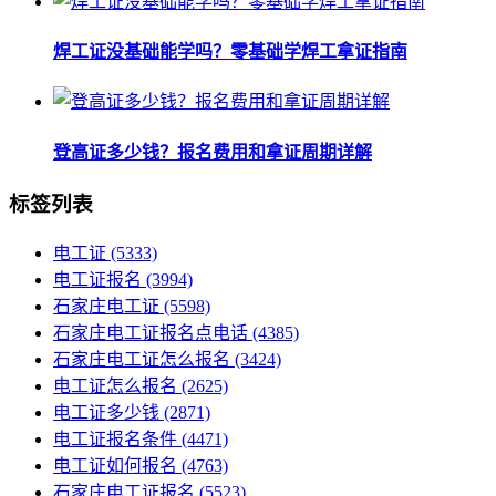
焊工证没基础能学吗？零基础学焊工拿证指南
登高证多少钱？报名费用和拿证周期详解
标签列表
电工证
(5333)
电工证报名
(3994)
石家庄电工证
(5598)
石家庄电工证报名点电话
(4385)
石家庄电工证怎么报名
(3424)
电工证怎么报名
(2625)
电工证多少钱
(2871)
电工证报名条件
(4471)
电工证如何报名
(4763)
石家庄电工证报名
(5523)