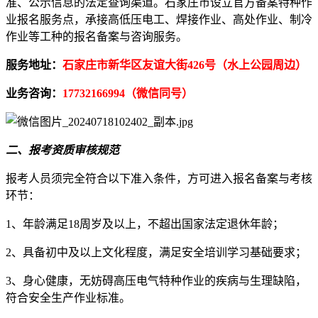
准、公示信息的法定查询渠道。石家庄市设立官方备案特种作
业报名服务点，承接高低压电工、焊接作业、高处作业、制冷
作业等工种的报名备案与咨询服务。
服务地址：
石家庄市新华区友谊大街426号（水上公园周边）
业务咨询：
17732166994（微信同号）
二、报考资质审核规范
报考人员须完全符合以下准入条件，方可进入报名备案与考核
环节：
1、年龄满足18周岁及以上，不超出国家法定退休年龄；
2、具备初中及以上文化程度，满足安全培训学习基础要求；
3、身心健康，无妨碍高压电气特种作业的疾病与生理缺陷，
符合安全生产作业标准。