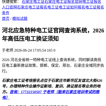
快捷搜索：
石家庄电工证
石家庄电工证报名官网
电工证报名
入口官网
石家庄电工证报名
电工证
电工证如何报名
电工证报名
条件
首页
/
模拟试题
河北应急特种电工证官网查询系统，2026
年高低压电工换证须知
于老师
2026-06-24 17:05:54
165
0
2026 河北全省统一特种电工证线上查询系统，同时解读高低
压电工最新换证政策，邯郸、保定、邢台、石家庄全域同步执
行。
石家庄电工证考培报名点位于石家庄市新华区友谊北大街426
号，办理特种作业操作证新培、复训、换证报名等业务的地
方。
咨询：17732150507 于老师（能来石家庄培训考试的致
电）