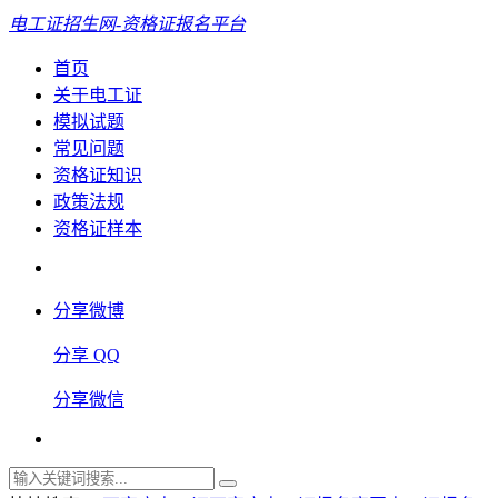
电工证招生网-资格证报名平台
首页
关于电工证
模拟试题
常见问题
资格证知识
政策法规
资格证样本
分享微博
分享 QQ
分享微信