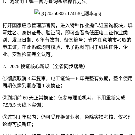
1、河北电工统一官方查询系统操作方法
打开国家应急管理部官网，进入特种作业操作证查询板块，填
写姓名、身份证号、验证码，即可查看高低压电工证作业类
别、发证日期、6 年有效期、备案编号；省内任意地市考取的
电工证，在此系统均可核验，电子截图等同于纸质证件，企
业、安监检查完全认可。
2、2026 换证核心新规（全省同步落地）
①彻底取消 3 年复审，电工证统一 6 年完整有效期，整个使用
周期仅需到期办理 1 次换证；
②到期前 60 天正常换证：仅参与理论机考，不用重新完成
7.5/8.5 天线下实训；
③过期 1 年以内：仍可受理换证业务，免除实操考核，仅考理
论即可换新证；