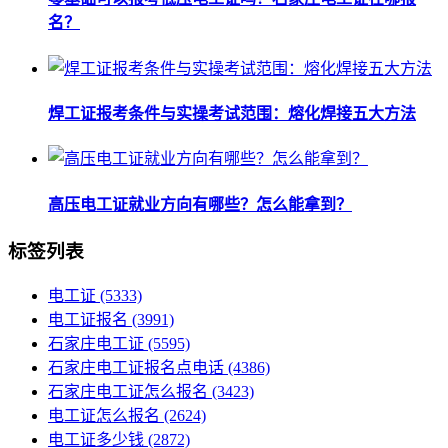
名？
焊工证报考条件与实操考试范围：熔化焊接五大方法
高压电工证就业方向有哪些？怎么能拿到？
标签列表
电工证
(5333)
电工证报名
(3991)
石家庄电工证
(5595)
石家庄电工证报名点电话
(4386)
石家庄电工证怎么报名
(3423)
电工证怎么报名
(2624)
电工证多少钱
(2872)