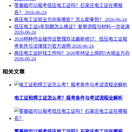
零基础可以报考低压电工证吗？石家庄电工证在哪报
名？
2026-06-24
高压电工证就业方向有哪些？怎么能拿到？
2026-06-24
低压电工证6年到期怎么换证？复审流程与材料一次说清
2026-06-24
2026特种作业操作证管理办法最新修订：低压电工证报
考条件与法律效力官方说明
2026-06-24
高压电工证好找工作吗？2026年持证上岗的5大就业方向
2026-06-24
相关文章
电工证和焊工证怎么考？报考条件与考试流程全解析
零基础可以报考低压电工证吗？石家庄电工证在哪报