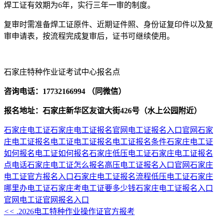
焊工证有效期为6年，实行三年一审的制度。
复审时需准备焊工证原件、近期证件照、身份证复印件以及复
审申请表，按流程完成复审后，证书可继续使用。
石家庄特种作业证考试中心报名点
咨询电话：17732166994 （同微信）
报名地址：石家庄新华区友谊大街426号（水上公园附近）
石家庄电工证
石家庄电工证报名官网
电工证报名入口官网
石家
庄电工证报名
电工证
电工证报名
电工证报名条件
石家庄电工证
如何报名
电工证如何报名
石家庄低压电工证
石家庄电工证报名
点电话
石家庄电工证怎么报名
高压电工证报名入口官网
石家庄
电工证官方报名入口
石家庄电工证报名流程
低压电工证
石家庄
哪里办电工证
石家庄考电工证要多少钱
石家庄电工证报名入口
官网
电工证官网报名入口
<<
.2026电工特种作业操作证官方报考