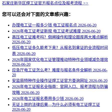
石家庄新华区焊工证官方报名点位及报考流程
>>
您可以还会对下面的文章感兴趣：
办理电工证一般多少钱 电工证报名点
2026-06-20
2026年电工证考证新规 电工证考试难度
2026-06-20
高压电工证难考吗？倒闸操作和理论题库两大难点解析
2026-06-20
低压电工证多久能考下来？从报名到拿证的全流程时间
表
2026-06-20
2026年国家优化电工证管理推动特种作业领域减负增效
2026-06-20
应急厅电工证怎么考？难度与报名条件全解析
2026-06-
20
安监局特种作业操作证焊工证官方查询网址
2026-06-20
2026年电工证报名全指南：官网入口、报考流程与防骗
攻略
2026-06-20
2026年电工证报名费用多少钱
2026-06-20
无证上岗的法律后果—为什么必须有电工证焊工证
2026-06-20