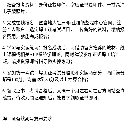
2. 准备报考资料：身份证复印件、学历证书复印件、一寸高清
电子版照片；
3. 完成在线报名：登当地人社局/职业技能鉴定中心官网，注
册个人账户，选定焊工证考试项目，上传备好的资料，缴纳报
名费用，就能完成报名；
4. 学习与实操练习：报名成功后，可借助官方推荐的教材、线
上课程或相关APP系统学理论，同时建议参加正规焊工培训
班，或找资深师傅指导做实操练习；
5. 参加统一考试：焊工证考试分理论和实操两部分，两门满分
都是100分，均需达到80分及以上才算合格；
6. 领取证书：考试合格后，大概一个月左右可在官方网站查询
成绩，待收到领证通知后，按要求领取证书即可。
焊工证有效期与复审要求