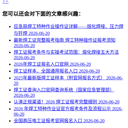
>>
您可以还会对下面的文章感兴趣：
应急局焊工特种作业操作证详解——熔化焊接、压力焊
与钎焊
2026-06-20
最新焊工证完整报考指南 焊工特种操作证报考须知
2026-06-20
焊工证报考条件与实操考试范围：熔化焊接五大方法
2026-06-20
2026年焊工证报名入口官网
2026-06-20
焊工证样本，全国通用报名入口
2026-06-20
2025年最新版焊工证样本（附官网报名方式）
2026-06-
20
焊工证查询入口官网查询系统（国家应急管理部）
2026-06-20
认清正规渠道！2026 焊工证报考完整细则
2026-06-20
2026 年焊工特种作业证官方报考条件及流程公示
2026-
06-20
全国高压电工证报考官网报名入口
2026-06-20