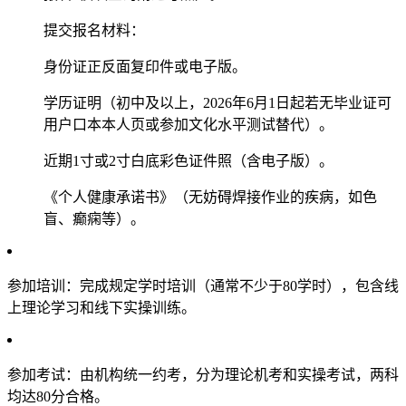
‌提交报名材料‌：
身份证正反面复印件或电子版。
学历证明（初中及以上，2026年6月1日起若无毕业证可
用户口本本人页或参加文化水平测试替代）。
近期1寸或2寸白底彩色证件照（含电子版）。
《个人健康承诺书》（无妨碍焊接作业的疾病，如色
盲、癫痫等）。
‌参加培训‌：完成规定学时培训（通常不少于80学时），包含线
上理论学习和线下实操训练。
‌参加考试‌：由机构统一约考，分为‌理论机考‌和‌实操考试‌，两科
均达‌80分‌合格。