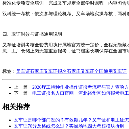
标准化专项安全培训：完成叉车规定全部学时课程，内容包含
双科统一考核：依次参与理论机考、叉车场地实操考核，两科
四、取证时效与证书通用说明
叉车证培训考核全套费用执行属地官方统一定价，全程无隐藏收
流、工厂仓储上岗无需重新报考，证书档案长期保存在全国市
标签：
叉车证
石家庄叉车证报名
石家庄叉车证
全国通用叉车证
上一篇：
2026焊工特种作业操作证报考流程与官方查验
下一篇：
电工证报名入口官网，河北裕华区如何报考电工
相关推荐
叉车证是哪个部门发的？有效期几年？叉车证和电工证怎
叉车证70分及格线怎么过？实操场地四大考核模块拆解