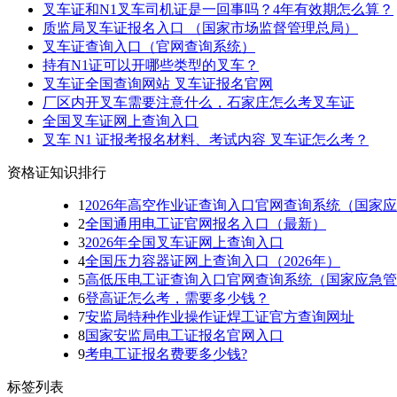
叉车证和N1叉车司机证是一回事吗？4年有效期怎么算？
质监局叉车证报名入口 （国家市场监督管理总局）
叉车证查询入口（官网查询系统）
持有N1证可以开哪些类型的叉车？
叉车证全国查询网站 叉车证报名官网
厂区内开叉车需要注意什么，石家庄怎么考叉车证
全国叉车证网上查询入口
叉车 N1 证报考报名材料、考试内容 叉车证怎么考？
资格证知识排行
1
2026年高空作业证查询入口官网查询系统（国家
2
全国通用电工证官网报名入口（最新）
3
2026年全国叉车证网上查询入口
4
全国压力容器证网上查询入口（2026年）
5
高低压电工证查询入口官网查询系统（国家应急管
6
登高证怎么考，需要多少钱？
7
安监局特种作业操作证焊工证官方查询网址
8
国家安监局电工证报名官网入口
9
考电工证报名费要多少钱?
标签列表