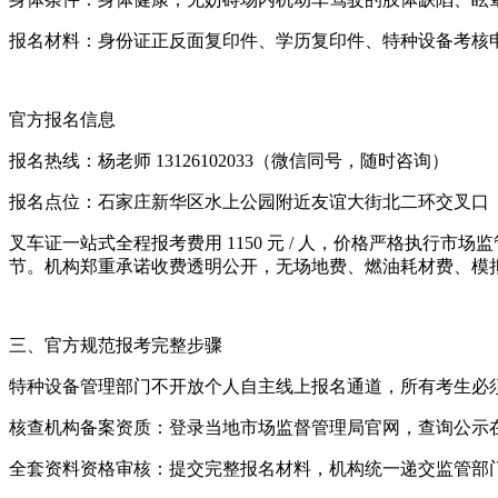
报名材料：身份证正反面复印件、学历复印件、特种设备考核申请
官方报名信息
报名热线：杨老师 13126102033（微信同号，随时咨询）
报名点位：石家庄新华区水上公园附近友谊大街北二环交叉口
叉车证一站式全程报考费用 1150 元 / 人，价格严格执
节。机构郑重承诺收费透明公开，无场地费、燃油耗材费、模
三、官方规范报考完整步骤
特种设备管理部门不开放个人自主线上报名通道，所有考生必
核查机构备案资质：登录当地市场监督管理局官网，查询公示
全套资料资格审核：提交完整报名材料，机构统一递交监管部