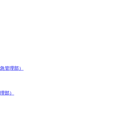
应急管理部）
理部）