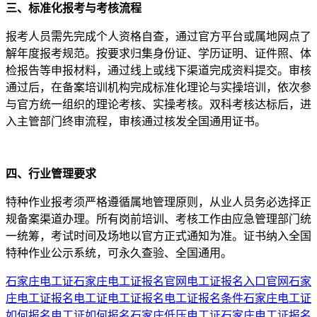
三、标准化报考与考核流程
报考人员需先完成个人资格自查，通过官方平台或属地网点了
解年度报考规范。按要求归集身份证、学历证明、证件照、体
检报告等申报材料，通过线上或线下渠道完成资料提交。审核
通过后，在备案培训机构完成标准化理论与实操培训，依次参
与官方统一组织的理论考核、实操考核。双科考核达标后，进
入主管部门终审流程，审核通过核发全国通用证书。
四、行业管理要求
特种作业报考须严格遵循属地管理原则，从业人员务必选择正
规备案渠道办理。所有岗前培训、考核工作由应急管理部门统
一统筹，考试时间及场地以官方正式通知为准。证书纳入全国
特种作业公示系统，可永久查验、全国通用。
石家庄电工证
石家庄电工证报名官网
电工证报名入口官网
石家
庄电工证报名
电工证
电工证报名
电工证报名条件
石家庄电工证
如何报名
电工证如何报名
石家庄低压电工证
石家庄电工证报名