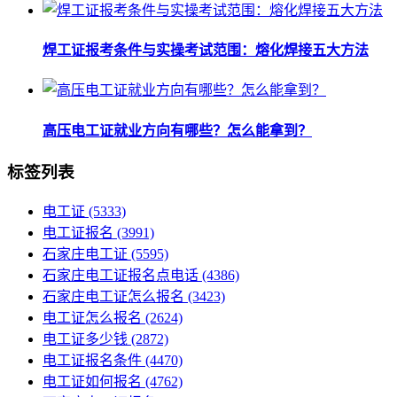
焊工证报考条件与实操考试范围：熔化焊接五大方法
高压电工证就业方向有哪些？怎么能拿到？
标签列表
电工证
(5333)
电工证报名
(3991)
石家庄电工证
(5595)
石家庄电工证报名点电话
(4386)
石家庄电工证怎么报名
(3423)
电工证怎么报名
(2624)
电工证多少钱
(2872)
电工证报名条件
(4470)
电工证如何报名
(4762)