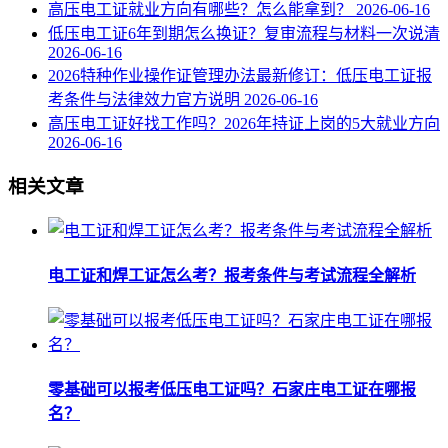
高压电工证就业方向有哪些？怎么能拿到？
2026-06-16
低压电工证6年到期怎么换证？复审流程与材料一次说清
2026-06-16
2026特种作业操作证管理办法最新修订：低压电工证报
考条件与法律效力官方说明
2026-06-16
高压电工证好找工作吗？2026年持证上岗的5大就业方向
2026-06-16
相关文章
电工证和焊工证怎么考？报考条件与考试流程全解析
零基础可以报考低压电工证吗？石家庄电工证在哪报
名？