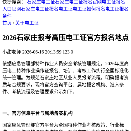
快捷搜索：
石家庄电工证
石家庄电工证报名官网
电工证报名
入口官网
石家庄电工证报名
电工证
电工证如何报名
电工证报名
条件
首页
/
关于电工证
2026石家庄报考高压电工证官方报名地点
小甜老师
2026-06-16 20:13:59
123
0
依据应急管理部特种作业人员安全考核管理规定，2026年度高
压电工特种作业操作证报名、培训、考核工作实行全国标准化
统一管理。为规范石家庄地区从业人员报考流程，明确报考资
质与合规要求，现将官方查询平台、属地报名机构、准入条
件、考核流程及管理要求公示如下。
一、官方信息平台与属地备案机构
国家应急管理部官方平台为全国特种作业考核政策、行业标