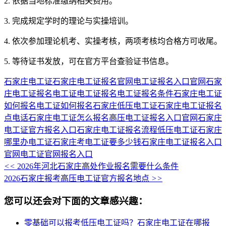
2. 依据当地标准缴纳相关费用。
3. 完成规定学时的理论与实操培训。
4. 依次参加理论机考、实操考核，两项考核均合格方可收尾。
5. 等待证书发放，可在官方平台查验证书信息。
石家庄电工证
石家庄电工证报名官网
电工证报名入口官网
石家
庄电工证报名
电工证
电工证报名
电工证报名条件
石家庄电工证
如何报名
电工证如何报名
石家庄低压电工证
石家庄电工证报名
点电话
石家庄电工证怎么报名
高压电工证报名入口官网
石家庄
电工证官方报名入口
石家庄电工证报名流程
低压电工证
石家庄
哪里办电工证
石家庄考电工证要多少钱
石家庄电工证报名入口
官网
电工证官网报名入口
<<
2026年河北石家庄高处作业报名需要什么条件
2026石家庄报考高压电工证官方报名地点
>>
您可以还会对下面的文章感兴趣：
零基础可以报考低压电工证吗？石家庄电工证在哪报