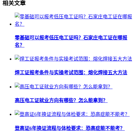
相关文章
零基础可以报考低压电工证吗？石家庄电工证在哪报
名？
焊工证报考条件与实操考试范围：熔化焊接五大方法
高压电工证就业方向有哪些？怎么能拿到？
登高证6年换证流程与体检要求：恐高症能不能考？