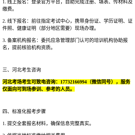
1. 线上报名：登录官方平台，自助完成注册、填表、传材料及
缴费。
2. 线下报名：前往指定考试中心，携带身份证、学历证明、证
件照、健康证明（部分地区需要）现场办理。
3. 备案机构报名：委托应急管理部门认可的培训机构协助报
名，提前核验机构资质。
三、河北考生咨询
河北考场考生可致电咨询：17732166994（微信同号），服务
仅面向可到场参训、参考的人员。
四、标准化报考步骤
1. 提交全套报名材料，确保信息完整真实。