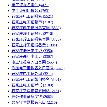
电工证报名条件
(4471)
电工证如何报名
(4763)
石家庄电工证报名
(5521)
石家庄电工证复审
(3187)
石家庄电工证报名官网
(5588)
石家庄焊工证报名
(2716)
石家庄焊工证报名官网
(3726)
石家庄焊工证报名费
(1984)
石家庄低压电工证
(3350)
石家庄高压电工证
(3307)
电工证报名入口官网
(5554)
低压电工证报名入口官网
(3043)
石家庄电工证办理
(3211)
石家庄电工证如何报名
(3461)
石家庄电工证考试
(2183)
石家庄叉车证官方网站
(2151)
高处作业证多少钱
(2082)
叉车证官网报名入口
(2216)