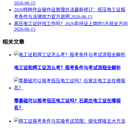
2026-06-15
2026特种作业操作证管理办法最新修订：低压电工证报
考条件与法律效力官方说明
2026-06-15
高压电工证好找工作吗？2026年持证上岗的5大就业方向
2026-06-15
相关文章
电工证和焊工证怎么考？报考条件与考试流程全解析
零基础可以报考低压电工证吗？石家庄电工证在哪报
名？