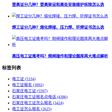
登高证分几种？登高架设和高处安装维护拆除怎么选
焊工证分几种？熔化焊接、压力焊、钎焊证书怎么选
高压电工证难考吗？倒闸操作和理论题库两大难点解析
标签列表
电工证
(5334)
电工证报名
(3992)
石家庄电工证
(5597)
石家庄电工证报名点电话
(4386)
石家庄电工证怎么报名
(3424)
电工证怎么报名
(2625)