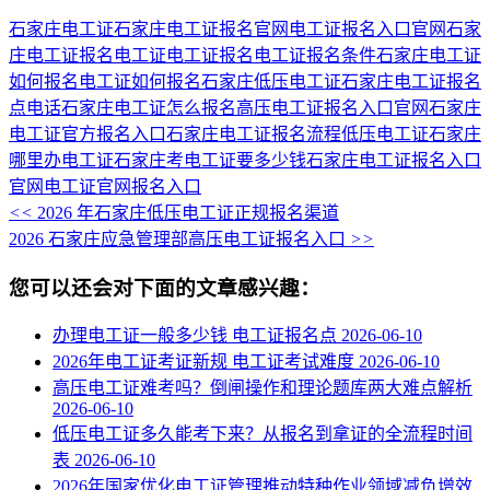
石家庄电工证
石家庄电工证报名官网
电工证报名入口官网
石家
庄电工证报名
电工证
电工证报名
电工证报名条件
石家庄电工证
如何报名
电工证如何报名
石家庄低压电工证
石家庄电工证报名
点电话
石家庄电工证怎么报名
高压电工证报名入口官网
石家庄
电工证官方报名入口
石家庄电工证报名流程
低压电工证
石家庄
哪里办电工证
石家庄考电工证要多少钱
石家庄电工证报名入口
官网
电工证官网报名入口
<<
2026 年石家庄低压电工证正规报名渠道
2026 石家庄应急管理部高压电工证报名入口
>>
您可以还会对下面的文章感兴趣：
办理电工证一般多少钱 电工证报名点
2026-06-10
2026年电工证考证新规 电工证考试难度
2026-06-10
高压电工证难考吗？倒闸操作和理论题库两大难点解析
2026-06-10
低压电工证多久能考下来？从报名到拿证的全流程时间
表
2026-06-10
2026年国家优化电工证管理推动特种作业领域减负增效