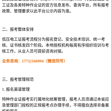
工证及各类特种作业证的官方信息发布、查询平台，所有报考
政策、管理要求以此平台公示内容为准。
二、报考整体安排
低压电工证报考流程分为报名登记、安全技术培训、统一考
核、证书核发四个阶段。本地授权机构每周有序组织培训与考
核工作，从业人员可提前咨询对接。
业务咨询：17732166994（微信同号）
三、报考管理规范
1. 报名渠道管理
特种作业证报考实行属地化统筹管理，报考人员须通过本省应
急管理部门授权的正规报考点办理手续，不得擅自选择非备案