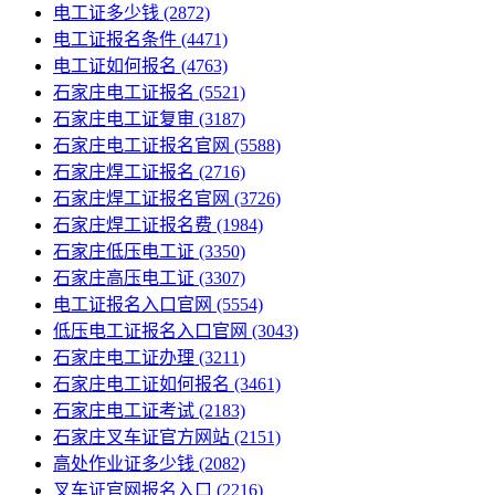
电工证多少钱
(2872)
电工证报名条件
(4471)
电工证如何报名
(4763)
石家庄电工证报名
(5521)
石家庄电工证复审
(3187)
石家庄电工证报名官网
(5588)
石家庄焊工证报名
(2716)
石家庄焊工证报名官网
(3726)
石家庄焊工证报名费
(1984)
石家庄低压电工证
(3350)
石家庄高压电工证
(3307)
电工证报名入口官网
(5554)
低压电工证报名入口官网
(3043)
石家庄电工证办理
(3211)
石家庄电工证如何报名
(3461)
石家庄电工证考试
(2183)
石家庄叉车证官方网站
(2151)
高处作业证多少钱
(2082)
叉车证官网报名入口
(2216)