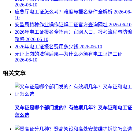
2026-06-10
应急厅电工证怎么考？难度与报名条件全解析
2026-06-
10
安监局特种作业操作证焊工证官方查询网址
2026-06-10
2026年电工证报名全指南：官网入口、报考流程与防骗
攻略
2026-06-10
2026年电工证报名费用多少钱
2026-06-10
无证上岗的法律后果—为什么必须有电工证焊工证
2026-06-10
相关文章
叉车证是哪个部门发的？有效期几年？叉车证和电工证
怎么选