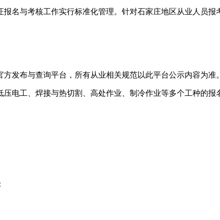
工证报名与考核工作实行标准化管理。针对石家庄地区从业人员
官方发布与查询平台，所有从业相关规范以此平台公示内容为准
低压电工、焊接与热切割、高处作业、制冷作业等多个工种的报
：