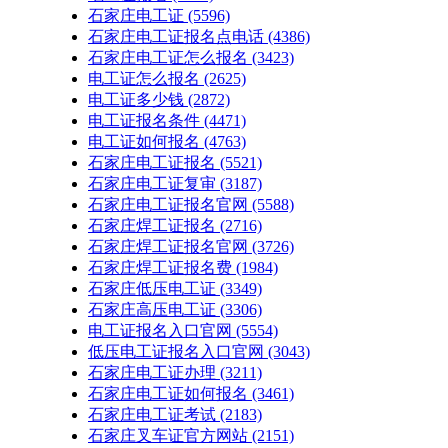
石家庄电工证
(5596)
石家庄电工证报名点电话
(4386)
石家庄电工证怎么报名
(3423)
电工证怎么报名
(2625)
电工证多少钱
(2872)
电工证报名条件
(4471)
电工证如何报名
(4763)
石家庄电工证报名
(5521)
石家庄电工证复审
(3187)
石家庄电工证报名官网
(5588)
石家庄焊工证报名
(2716)
石家庄焊工证报名官网
(3726)
石家庄焊工证报名费
(1984)
石家庄低压电工证
(3349)
石家庄高压电工证
(3306)
电工证报名入口官网
(5554)
低压电工证报名入口官网
(3043)
石家庄电工证办理
(3211)
石家庄电工证如何报名
(3461)
石家庄电工证考试
(2183)
石家庄叉车证官方网站
(2151)