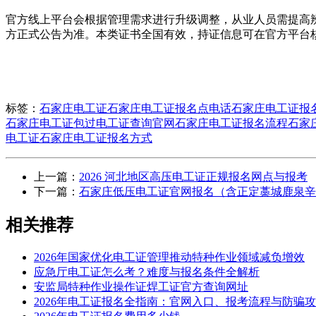
官方线上平台会根据管理需求进行升级调整，从业人员需提高
方正式公告为准。本类证书全国有效，持证信息可在官方平台
标签：
石家庄电工证
石家庄电工证报名点电话
石家庄电工证报
石家庄电工证包过
电工证查询官网
石家庄电工证报名流程
石家
电工证
石家庄电工证报名方式
上一篇：
2026 河北地区高压电工证正规报名网点与报考
下一篇：
石家庄低压电工证官网报名（含正定藁城鹿泉辛
相关推荐
2026年国家优化电工证管理推动特种作业领域减负增效
应急厅电工证怎么考？难度与报名条件全解析
安监局特种作业操作证焊工证官方查询网址
2026年电工证报名全指南：官网入口、报考流程与防骗