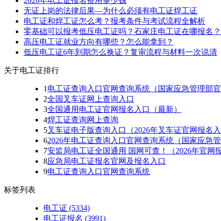
2026年电工证报名费用多少钱
无证上岗的法律后果—为什么必须有电工证焊工证
电工证和焊工证怎么考？报考条件与考试流程全解析
零基础可以报考低压电工证吗？石家庄电工证在哪报名？
高压电工证就业方向有哪些？怎么能拿到？
低压电工证6年到期怎么换证？复审流程与材料一次说清
关于电工证排行
1
电工证查询入口官网查询系统（国家应急管理部官
2
全国叉车证网上查询入口
3
全国通用电工证官网报名入口（最新）
4
焊工证查询网上查询
5
叉车证电子版查询入口（2026年叉车证官网报名
6
2026年电工证查询入口官网查询系统（国家应急
7
安监局电工证全国通用 国网可查！（2026年官网
8
应急局电工证报名官网及报名入口
9
电工证查询入口官网查询系统
标签列表
电工证
(5334)
电工证报名
(3991)