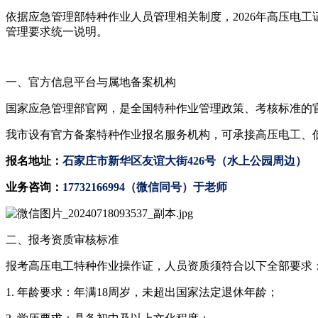
依据应急管理部特种作业人员管理相关制度，2026年高压电
管理要求统一说明。
一、官方信息平台与属地备案机构
国家应急管理部官网，是全国特种作业管理政策、考核标准的
我市设有官方备案特种作业报名服务机构，可承接高压电工、
报名地址：
石家庄市新华区友谊大街426号（水上公园周边）
业务咨询：
17732166994（微信同号）于老师
二、报考资质审核标准
报考高压电工特种作业操作证，人员资质须符合以下全部要求
1. 年龄要求：年满18周岁，未超出国家法定退休年龄；