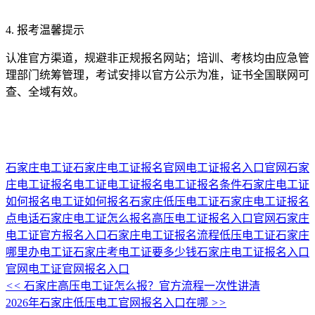
4. 报考温馨提示
认准官方渠道，规避非正规报名网站；培训、考核均由应急管
理部门统筹管理，考试安排以官方公示为准，证书全国联网可
查、全域有效。
石家庄电工证
石家庄电工证报名官网
电工证报名入口官网
石家
庄电工证报名
电工证
电工证报名
电工证报名条件
石家庄电工证
如何报名
电工证如何报名
石家庄低压电工证
石家庄电工证报名
点电话
石家庄电工证怎么报名
高压电工证报名入口官网
石家庄
电工证官方报名入口
石家庄电工证报名流程
低压电工证
石家庄
哪里办电工证
石家庄考电工证要多少钱
石家庄电工证报名入口
官网
电工证官网报名入口
<<
石家庄高压电工证怎么报？官方流程一次性讲清
2026年石家庄低压电工官网报名入口在哪
>>