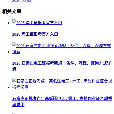
2026-06-05
相关文章
2026 焊工证报考官方入口
2026 石家庄电工证报考新规｜条件、流程、查询方式详
解
石家庄正规考点：高低压电工 / 焊工 / 高处作业证合规报
考说明