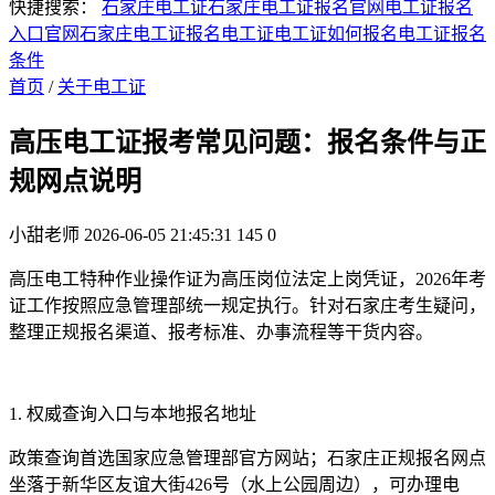
快捷搜索：
石家庄电工证
石家庄电工证报名官网
电工证报名
入口官网
石家庄电工证报名
电工证
电工证如何报名
电工证报名
条件
首页
/
关于电工证
高压电工证报考常见问题：报名条件与正
规网点说明
小甜老师
2026-06-05 21:45:31
145
0
高压电工特种作业操作证为高压岗位法定上岗凭证，2026年考
证工作按照应急管理部统一规定执行。针对石家庄考生疑问，
整理正规报名渠道、报考标准、办事流程等干货内容。
1. 权威查询入口与本地报名地址
政策查询首选国家应急管理部官方网站；石家庄正规报名网点
坐落于新华区友谊大街426号（水上公园周边），可办理电