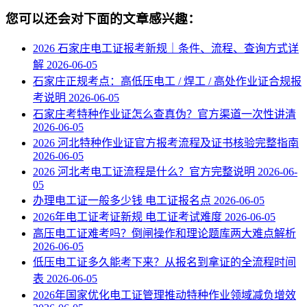
您可以还会对下面的文章感兴趣：
2026 石家庄电工证报考新规｜条件、流程、查询方式详
解
2026-06-05
石家庄正规考点：高低压电工 / 焊工 / 高处作业证合规报
考说明
2026-06-05
石家庄考特种作业证怎么查真伪？官方渠道一次性讲清
2026-06-05
2026 河北特种作业证官方报考流程及证书核验完整指南
2026-06-05
2026 河北考电工证流程是什么？官方完整说明
2026-06-
05
办理电工证一般多少钱 电工证报名点
2026-06-05
2026年电工证考证新规 电工证考试难度
2026-06-05
高压电工证难考吗？倒闸操作和理论题库两大难点解析
2026-06-05
低压电工证多久能考下来？从报名到拿证的全流程时间
表
2026-06-05
2026年国家优化电工证管理推动特种作业领域减负增效