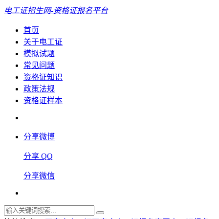
电工证招生网-资格证报名平台
首页
关于电工证
模拟试题
常见问题
资格证知识
政策法规
资格证样本
分享微博
分享 QQ
分享微信