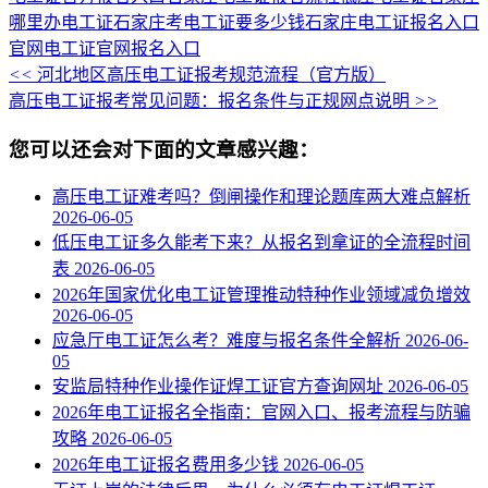
哪里办电工证
石家庄考电工证要多少钱
石家庄电工证报名入口
官网
电工证官网报名入口
<<
河北地区高压电工证报考规范流程（官方版）
高压电工证报考常见问题：报名条件与正规网点说明
>>
您可以还会对下面的文章感兴趣：
高压电工证难考吗？倒闸操作和理论题库两大难点解析
2026-06-05
低压电工证多久能考下来？从报名到拿证的全流程时间
表
2026-06-05
2026年国家优化电工证管理推动特种作业领域减负增效
2026-06-05
应急厅电工证怎么考？难度与报名条件全解析
2026-06-
05
安监局特种作业操作证焊工证官方查询网址
2026-06-05
2026年电工证报名全指南：官网入口、报考流程与防骗
攻略
2026-06-05
2026年电工证报名费用多少钱
2026-06-05