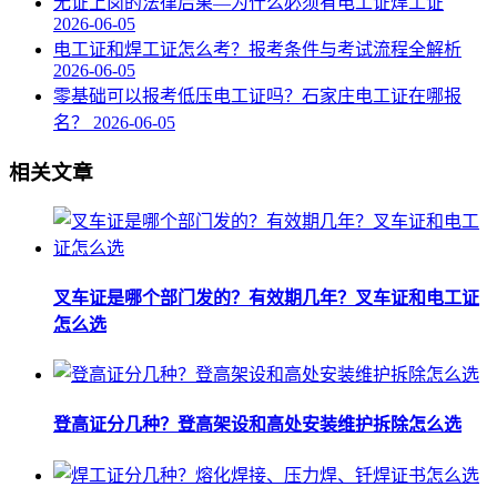
无证上岗的法律后果—为什么必须有电工证焊工证
2026-06-05
电工证和焊工证怎么考？报考条件与考试流程全解析
2026-06-05
零基础可以报考低压电工证吗？石家庄电工证在哪报
名？
2026-06-05
相关文章
叉车证是哪个部门发的？有效期几年？叉车证和电工证
怎么选
登高证分几种？登高架设和高处安装维护拆除怎么选