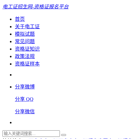
电工证招生网-资格证报名平台
首页
关于电工证
模拟试题
常见问题
资格证知识
政策法规
资格证样本
分享微博
分享 QQ
分享微信