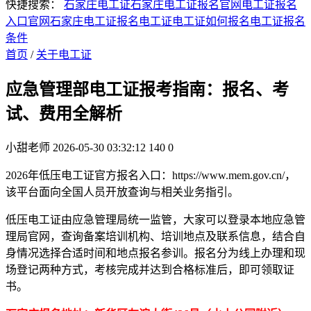
快捷搜索：
石家庄电工证
石家庄电工证报名官网
电工证报名
入口官网
石家庄电工证报名
电工证
电工证如何报名
电工证报名
条件
首页
/
关于电工证
应急管理部电工证报考指南：报名、考
试、费用全解析
小甜老师
2026-05-30 03:32:12
140
0
2026年低压电工证官方报名入口：https://www.mem.gov.cn/，
该平台面向全国人员开放查询与相关业务指引。
低压电工证由应急管理局统一监管，大家可以登录本地应急管
理局官网，查询备案培训机构、培训地点及联系信息，结合自
身情况选择合适时间和地点报名参训。报名分为线上办理和现
场登记两种方式，考核完成并达到合格标准后，即可领取证
书。