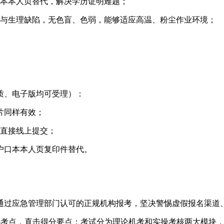
口本本人页替代，解决学历证明难题；
病与生理缺陷，无色盲、色弱，能够适应高温、粉尘作业环境；
质、电子版均可受理）：
片同样有效；
可直接线上提交；
户口本本人页复印件替代。
通过应急管理部门认可的正规机构报考，坚决警惕虚假报名渠道
考点，直击得分要点；考试分为理论机考和实操考核两大模块，满