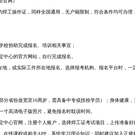
管理部官网）
的焊工操作证，同样全国通用，无户籍限制，符合条件均可办理
由学校协助完成报名、培训相关事宜；
鉴定中心的官方网站，自行完成报名。
在地，或实际工作所在地报名。选择报考机构、报名平台时，一
岁（部分省份放宽至16周岁，需具备中专或技校学历）；身体健康
、一寸高清电子版照片，避免报名时耽误时间。
鉴定中心官网，注册个人账户，选择焊工证考试项目，上传准备
材、在线课程或相关APP，系统学习理论知识；同时建议加入正