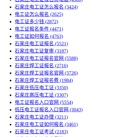
石家庄电工证怎么报名
(3424)
电工证怎么报名
(2625)
电工证多少钱
(2872)
电工证报名条件
(4471)
电工证如何报名
(4763)
石家庄电工证报名
(5521)
石家庄电工证复审
(3187)
石家庄电工证报名官网
(5588)
石家庄焊工证报名
(2716)
石家庄焊工证报名官网
(3726)
石家庄焊工证报名费
(1984)
石家庄低压电工证
(3350)
石家庄高压电工证
(3307)
电工证报名入口官网
(5554)
低压电工证报名入口官网
(3043)
石家庄电工证办理
(3211)
石家庄电工证如何报名
(3461)
石家庄电工证考试
(2183)