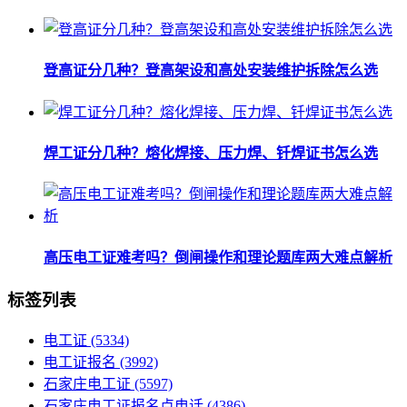
登高证分几种？登高架设和高处安装维护拆除怎么选
焊工证分几种？熔化焊接、压力焊、钎焊证书怎么选
高压电工证难考吗？倒闸操作和理论题库两大难点解析
标签列表
电工证
(5334)
电工证报名
(3992)
石家庄电工证
(5597)
石家庄电工证报名点电话
(4386)