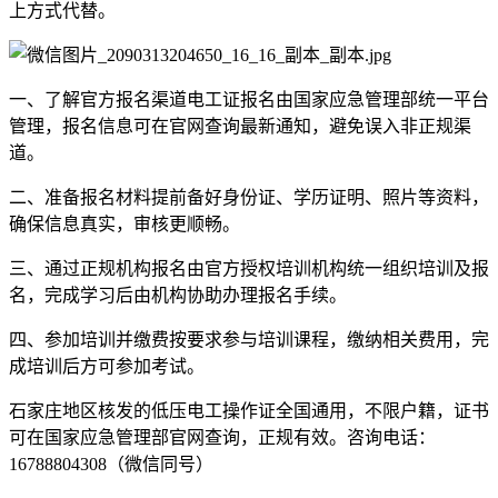
上方式代替。
一、了解官方报名渠道电工证报名由国家应急管理部统一平台
管理，报名信息可在官网查询最新通知，避免误入非正规渠
道。
二、准备报名材料提前备好身份证、学历证明、照片等资料，
确保信息真实，审核更顺畅。
三、通过正规机构报名由官方授权培训机构统一组织培训及报
名，完成学习后由机构协助办理报名手续。
四、参加培训并缴费按要求参与培训课程，缴纳相关费用，完
成培训后方可参加考试。
石家庄地区核发的低压电工操作证全国通用，不限户籍，证书
可在国家应急管理部官网查询，正规有效。咨询电话：
16788804308（微信同号）