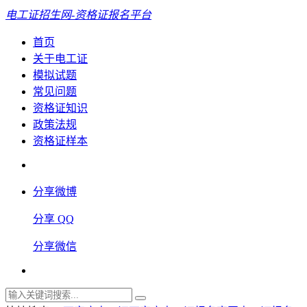
电工证招生网-资格证报名平台
首页
关于电工证
模拟试题
常见问题
资格证知识
政策法规
资格证样本
分享微博
分享 QQ
分享微信