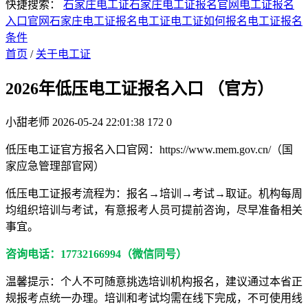
快捷搜索：
石家庄电工证
石家庄电工证报名官网
电工证报名
入口官网
石家庄电工证报名
电工证
电工证如何报名
电工证报名
条件
首页
/
关于电工证
2026年低压电工证报名入口 （官方）
小甜老师
2026-05-24 22:01:38
172
0
低压电工证官方报名入口官网：https://www.mem.gov.cn/（国
家应急管理部官网）
低压电工证报考流程为：报名→培训→考试→取证。机构每周
均组织培训与考试，有意报考人员可提前咨询，尽早准备相关
事宜。
咨询电话：17732166994（微信同号）
温馨提示：个人不可随意挑选培训机构报名，建议通过本省正
规报考点统一办理。培训和考试均需在线下完成，不可使用线