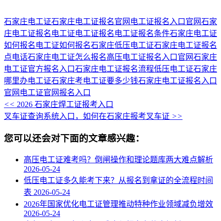
石家庄电工证
石家庄电工证报名官网
电工证报名入口官网
石家
庄电工证报名
电工证
电工证报名
电工证报名条件
石家庄电工证
如何报名
电工证如何报名
石家庄低压电工证
石家庄电工证报名
点电话
石家庄电工证怎么报名
高压电工证报名入口官网
石家庄
电工证官方报名入口
石家庄电工证报名流程
低压电工证
石家庄
哪里办电工证
石家庄考电工证要多少钱
石家庄电工证报名入口
官网
电工证官网报名入口
<<
2026 石家庄焊工证报考入口
叉车证查询系统入口，如何在石家庄报考叉车证
>>
您可以还会对下面的文章感兴趣：
高压电工证难考吗？倒闸操作和理论题库两大难点解析
2026-05-24
低压电工证多久能考下来？从报名到拿证的全流程时间
表
2026-05-24
2026年国家优化电工证管理推动特种作业领域减负增效
2026-05-24