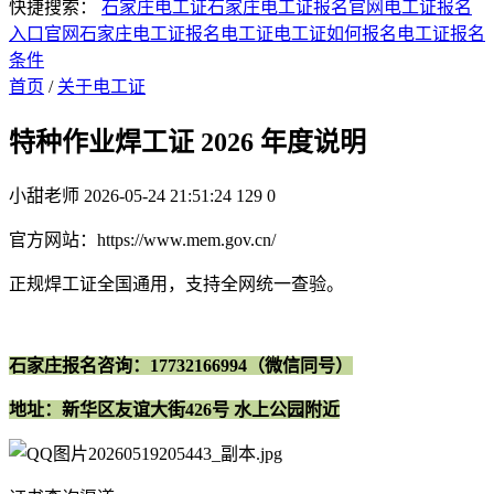
快捷搜索：
石家庄电工证
石家庄电工证报名官网
电工证报名
入口官网
石家庄电工证报名
电工证
电工证如何报名
电工证报名
条件
首页
/
关于电工证
特种作业焊工证 2026 年度说明
小甜老师
2026-05-24 21:51:24
129
0
官方网站：https://www.mem.gov.cn/
正规焊工证全国通用，支持全网统一查验。
石家庄报名咨询：17732166994（微信同号）
地址：新华区友谊大街426号 水上公园附近