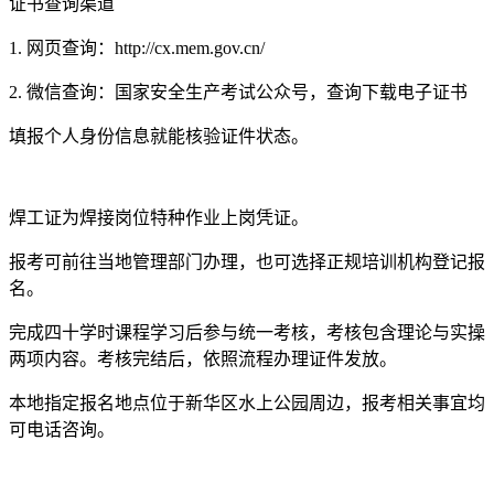
证书查询渠道
1. 网页查询：http://cx.mem.gov.cn/
2. 微信查询：国家安全生产考试公众号，查询下载电子证书
填报个人身份信息就能核验证件状态。
焊工证为焊接岗位特种作业上岗凭证。
报考可前往当地管理部门办理，也可选择正规培训机构登记报
名。
完成四十学时课程学习后参与统一考核，考核包含理论与实操
两项内容。考核完结后，依照流程办理证件发放。
本地指定报名地点位于新华区水上公园周边，报考相关事宜均
可电话咨询。