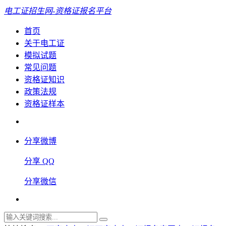
电工证招生网-资格证报名平台
首页
关于电工证
模拟试题
常见问题
资格证知识
政策法规
资格证样本
分享微博
分享 QQ
分享微信