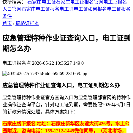
快捷搜索：
石家庄电工证
石家庄电工证报名官网
电工证报名
入口官网
石家庄电工证报名
电工证
电工证如何报名
电工证报名
条件
首页
/
资格证样本
应急管理特种作业证查询入口，电工证到
期怎么办
电工证报名点
2026-05-22 10:36:27
149
0
应急管理特种作业证查询入口，电工证到期怎么办
‌应急管理特种作业证官方查询入口为应急管理部官网的特种作
业操作证查询平台‌，针对电工证到期，需要按照2026年6月1日
的新政分情况处理，具体方案如下：
石家庄线下报名 地址：石家庄新华区友谊大街426号，水上公
园附近，咨询电话：155-1212-1445微信同号，（河北考场，