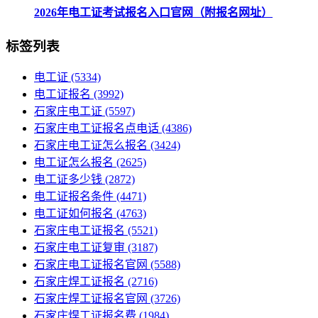
2026年电工证考试报名入口官网（附报名网址）
标签列表
电工证
(5334)
电工证报名
(3992)
石家庄电工证
(5597)
石家庄电工证报名点电话
(4386)
石家庄电工证怎么报名
(3424)
电工证怎么报名
(2625)
电工证多少钱
(2872)
电工证报名条件
(4471)
电工证如何报名
(4763)
石家庄电工证报名
(5521)
石家庄电工证复审
(3187)
石家庄电工证报名官网
(5588)
石家庄焊工证报名
(2716)
石家庄焊工证报名官网
(3726)
石家庄焊工证报名费
(1984)